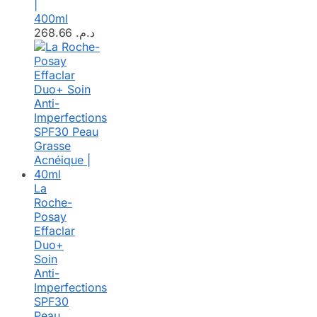
|
400ml
268.66
د.م.
La
Roche-
Posay
Effaclar
Duo+
Soin
Anti-
Imperfections
SPF30
Peau