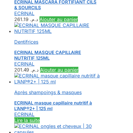
ECRINAL MASCARA FORTIFIANT CILS
& SOURCILS
ECRINAL
261.19
د.م.
Ajouter au panier
Dentifrices
ECRINAL MASQUE CAPILLAIRE
NUTRITIF 125ML
ECRINAL
201.49
د.م.
Ajouter au panier
Après shampoings & masques
ECRINAL masque capillaire nutritif à
L’ANP®2+ | 125 ml
ECRINAL
Lire la suite