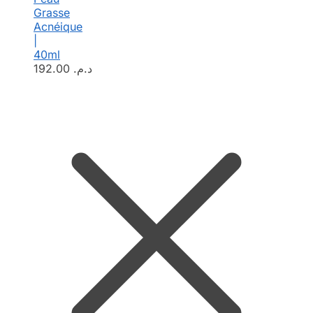
Grasse
Acnéique
|
40ml
192.00
د.م.