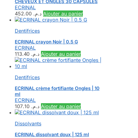
CHEVEUX ET ONGLES 30 CAPSULES
ECRINAL
452.00
د.م.
Ajouter au panier
Dentifrices
ECRINAL crayon Noir | 0.5 G
ECRINAL
113.40
د.م.
Ajouter au panier
Dentifrices
ECRINAL crème fortifiante Ongles | 10
ml
ECRINAL
107.10
د.م.
Ajouter au panier
Dissolvants
ECRINAL dissolvant doux | 125 ml