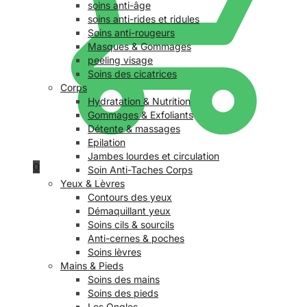
soins anti-âge
soins anti-rides et ridules
Soins anti-rougeurs
Masques & Gommages
peeling visage
Soins des cicatrices
Corps
Hydratation & Nutrition
Gommages & Exfoliants
Détente & massages
Epilation
Jambes lourdes et circulation
0
Soin Anti-Taches Corps
Yeux & Lèvres
Contours des yeux
Démaquillant yeux
Soins cils & sourcils
Anti-cernes & poches
Soins lèvres
Mains & Pieds
Soins des mains
Soins des pieds
Les Ongles