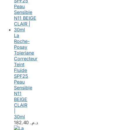
La
Roche-
Posay
Toleriane
Correcteur
Teint
Fluide
SPF25
Peau
Sensible
N11
BEIGE
CLAIR
|
30ml
182.40
د.م.