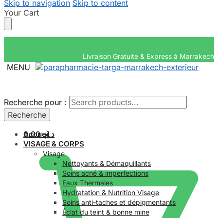
Skip to navigation
Skip to content
Your Cart
Livraison Gratuite & Exp
MENU
Recherche pour :
Recherche pour :
Recherche
Recherche
Accueil
0.00
د.م.
VISAGE & CORPS
Visage
Nettoyants & Démaquillants
Soins acné & imperfections
Eaux Thermales
Hydratation & Nutrition Visage
Soins anti-taches et dépigmentants
Éclat du teint & bonne mine