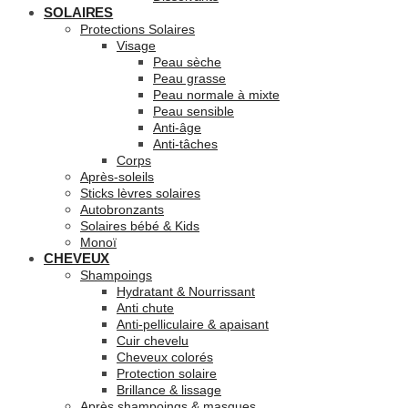
SOLAIRES
Protections Solaires
Visage
Peau sèche
Peau grasse
Peau normale à mixte
Peau sensible
Anti-âge
Anti-tâches
Corps
Après-soleils
Sticks lèvres solaires
Autobronzants
Solaires bébé & Kids
Monoï
CHEVEUX
Shampoings
Hydratant & Nourrissant
Anti chute
Anti-pelliculaire & apaisant
Cuir chevelu
Cheveux colorés
Protection solaire
Brillance & lissage
Après shampoings & masques