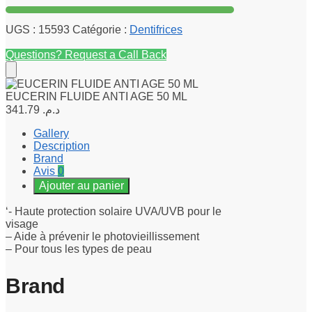
UGS :
15593
Catégorie :
Dentifrices
Questions? Request a Call Back
EUCERIN FLUIDE ANTI AGE 50 ML
341.79
د.م.
Gallery
Description
Brand
Avis
0
Ajouter au panier
‘- Haute protection solaire UVA/UVB pour le
visage
– Aide à prévenir le photovieillissement
– Pour tous les types de peau
Brand