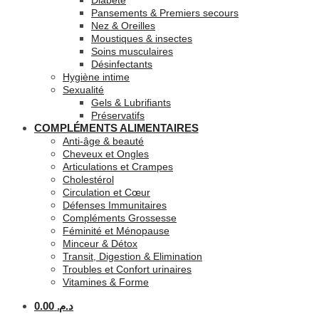
Diabète
Pansements & Premiers secours
Nez & Oreilles
Moustiques & insectes
Soins musculaires
Désinfectants
Hygiène intime
Sexualité
Gels & Lubrifiants
Préservatifs
COMPLÉMENTS ALIMENTAIRES
Anti-âge & beauté
Cheveux et Ongles
Articulations et Crampes
Cholestérol
Circulation et Cœur
Défenses Immunitaires
Compléments Grossesse
Féminité et Ménopause
Minceur & Détox
Transit, Digestion & Elimination
Troubles et Confort urinaires
Vitamines & Forme
0.00
د.م.