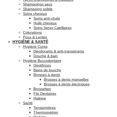
Shampoings secs
Shampoing solide
Soins cheveux
Soins anti-chute
Huile cheveux
Soins Spray Capillaires
Colorations
Poux & Lentes
HYGIÈNE & SANTÉ
Hygiène Corps
Déodorants & anti-transpirants
Douche & bain
Hygiène Buccodentaire
Dentifrices
Bains de bouche
Brosses à dents
Brosses à dents manuelles
Brosses à dents électriques
Brossettes
Fils Dentaires
Haleine
Santé
Tensiomètres
Thermomètres