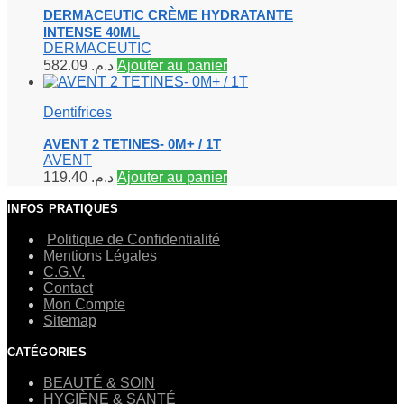
DERMACEUTIC CRÈME HYDRATANTE
INTENSE 40ML
DERMACEUTIC
582.09
د.م.
Ajouter au panier
Dentifrices
AVENT 2 TETINES- 0M+ / 1T
AVENT
119.40
د.م.
Ajouter au panier
INFOS PRATIQUES
Politique de Confidentialité
Mentions Légales
C.G.V.
Contact
Mon Compte
Sitemap
CATÉGORIES
BEAUTÉ & SOIN
HYGIÈNE & SANTÉ