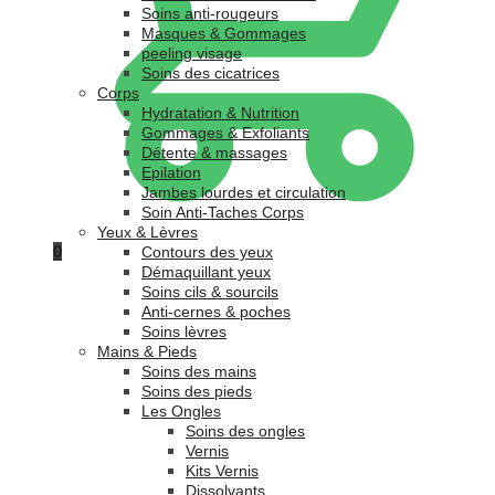
Soins anti-rougeurs
Masques & Gommages
peeling visage
Soins des cicatrices
Corps
Hydratation & Nutrition
Gommages & Exfoliants
Détente & massages
Epilation
Jambes lourdes et circulation
Soin Anti-Taches Corps
Yeux & Lèvres
0
Contours des yeux
Démaquillant yeux
Soins cils & sourcils
Anti-cernes & poches
Soins lèvres
Mains & Pieds
Soins des mains
Soins des pieds
Les Ongles
Soins des ongles
Vernis
Kits Vernis
Dissolvants