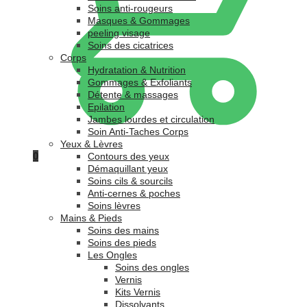
Soins anti-rougeurs
Masques & Gommages
peeling visage
Soins des cicatrices
Corps
Hydratation & Nutrition
Gommages & Exfoliants
Détente & massages
Epilation
Jambes lourdes et circulation
Soin Anti-Taches Corps
Yeux & Lèvres
0
Contours des yeux
Démaquillant yeux
Soins cils & sourcils
Anti-cernes & poches
Soins lèvres
Mains & Pieds
Soins des mains
Soins des pieds
Les Ongles
Soins des ongles
Vernis
Kits Vernis
Dissolvants