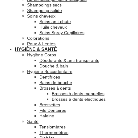
Shampoings secs
Shampoing solide
Soins cheveux
Soins anti-chute
Huile cheveux
Soins Spray Capillaires
Colorations
Poux & Lentes
HYGIÈNE & SANTÉ
Hygiène Corps
Déodorants & anti-transpirants
Douche & bain
Hygiène Buccodentaire
Dentifrices
Bains de bouche
Brosses à dents
Brosses à dents manuelles
Brosses à dents électriques
Brossettes
Fils Dentaires
Haleine
Santé
Tensiomètres
Thermomètres