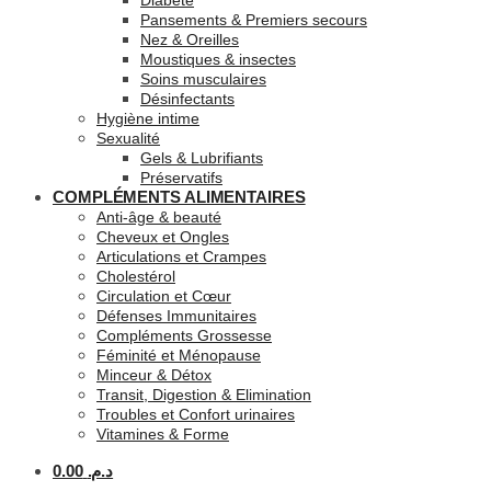
Diabète
Pansements & Premiers secours
Nez & Oreilles
Moustiques & insectes
Soins musculaires
Désinfectants
Hygiène intime
Sexualité
Gels & Lubrifiants
Préservatifs
COMPLÉMENTS ALIMENTAIRES
Anti-âge & beauté
Cheveux et Ongles
Articulations et Crampes
Cholestérol
Circulation et Cœur
Défenses Immunitaires
Compléments Grossesse
Féminité et Ménopause
Minceur & Détox
Transit, Digestion & Elimination
Troubles et Confort urinaires
Vitamines & Forme
0.00
د.م.