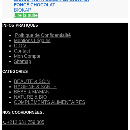
FONCÉ CHOCOLAT
BIOKAP
Lire la suite
INFOS PRATIQUES
Politique de Confidentialité
Mentions Légales
C.G.V.
Contact
Mon Compte
Sitemap
CATÉGORIES
BEAUTÉ & SOIN
HYGIÈNE & SANTÉ
BÉBÉ & MAMAN
NATURE & BIO
COMPLÉMENTS ALIMENTAIRES
NOS COORDONNÉES:
​📞+212 631 759 305