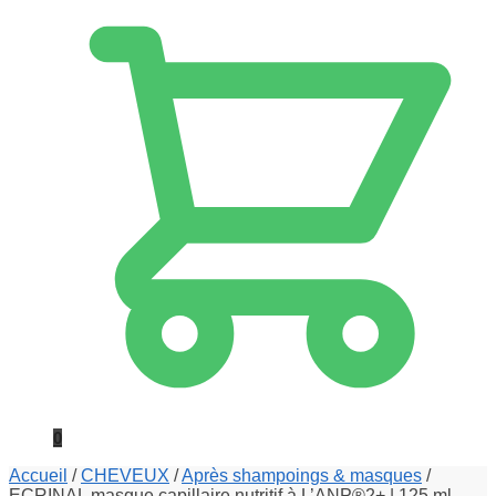
0
Accueil
/
CHEVEUX
/
Après shampoings & masques
/
ECRINAL masque capillaire nutritif à L’ANP®2+ | 125 ml