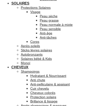
SOLAIRES
Protections Solaires
Visage
Peau sèche
Peau grasse
Peau normale à mixte
Peau sensible
Anti-âge
Anti-tâches
Corps
Après-soleils
Sticks lèvres solaires
Autobronzants
Solaires bébé & Kids
Monoï
CHEVEUX
Shampoings
Hydratant & Nourrissant
Anti chute
Anti-pelliculaire & apaisant
Cuir chevelu
Cheveux colorés
Protection solaire
Brillance & lissage
Après shampoings & masques