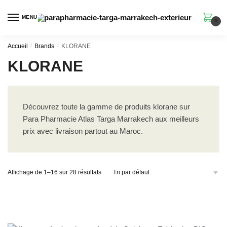
Skip
Skip
to
to
MENU
0
navigation
content
Accueil
/
Brands
/
KLORANE
KLORANE
Découvrez toute la gamme de produits klorane sur
Para Pharmacie Atlas Targa Marrakech aux meilleurs
prix avec livraison partout au Maroc.
Affichage de 1–16 sur 28 résultats