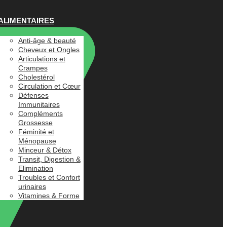
ALIMENTAIRES
Anti-âge & beauté
Cheveux et Ongles
Articulations et
Crampes
Cholestérol
Circulation et Cœur
Défenses
Immunitaires
Compléments
Grossesse
Féminité et
Ménopause
Minceur & Détox
Transit, Digestion &
Elimination
Troubles et Confort
urinaires
Vitamines & Forme