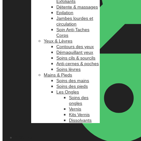
Exfoliants
Détente & massages
Epilation
Jambes lourdes et
circulation
Soin Anti-Taches
Corps
Yeux & Lèvres
Contours des yeux
Démaquillant yeux
Soins cils & sourcils
Anti-cernes & poches
Soins lèvres
Mains & Pieds
Soins des mains
Soins des pieds
Les Ongles
Soins des
ongles
Vernis
Kits Vernis
Dissolvants
0.00
د.م.