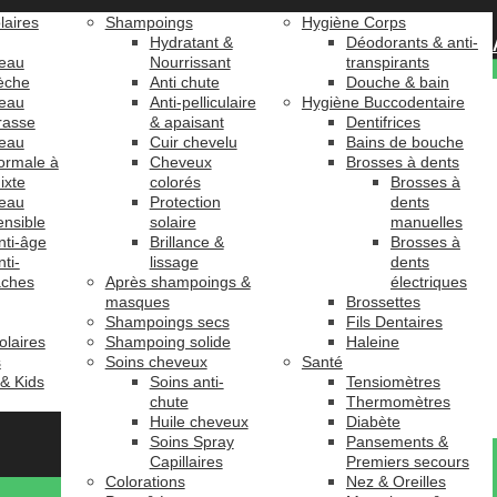
laires
Shampoings
Hygiène Corps
Hydratant &
Déodorants & anti-
eau
Nourrissant
transpirants
èche
Anti chute
Douche & bain
eau
Anti-pelliculaire
Hygiène Buccodentaire
rasse
& apaisant
Dentifrices
eau
Cuir chevelu
Bains de bouche
ormale à
Cheveux
Brosses à dents
ixte
colorés
Brosses à
eau
Protection
dents
ensible
solaire
manuelles
nti-âge
Brillance &
Brosses à
nti-
lissage
dents
âches
Après shampoings &
électriques
masques
Brossettes
Shampoings secs
Fils Dentaires
olaires
Shampoing solide
Haleine
s
Soins cheveux
Santé
 & Kids
Soins anti-
Tensiomètres
chute
Thermomètres
Huile cheveux
Diabète
Soins Spray
Pansements &
Capillaires
Premiers secours
Colorations
Nez & Oreilles