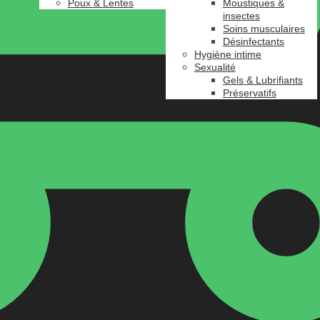
Poux & Lentes
Moustiques &
insectes
Soins musculaires
Désinfectants
Hygiène intime
Sexualité
Gels & Lubrifiants
Préservatifs