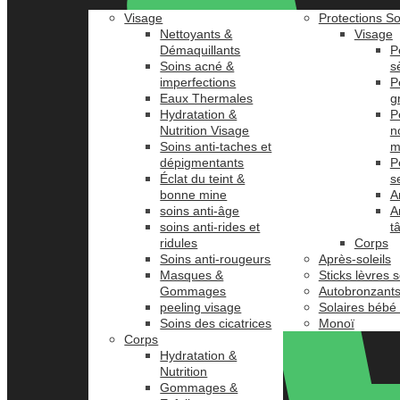
Visage
Protections So
Nettoyants &
Visage
Démaquillants
P
Soins acné &
s
imperfections
P
Eaux Thermales
g
Hydratation &
P
Nutrition Visage
n
Soins anti-taches et
m
dépigmentants
P
Éclat du teint &
s
bonne mine
A
soins anti-âge
A
soins anti-rides et
t
ridules
Corps
Soins anti-rougeurs
Après-soleils
Masques &
Sticks lèvres s
Gommages
Autobronzant
peeling visage
Solaires bébé
Soins des cicatrices
Monoï
Corps
Hydratation &
Nutrition
Gommages &