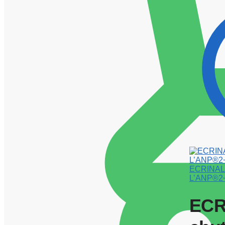
ECRINAL m
L’ANP®2+
ECR