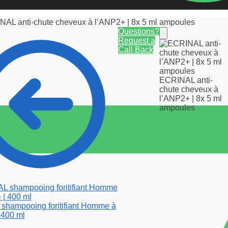
AL anti-chute cheveux à l’ANP2+ | 8x 5 ml ampoules
Questions?
Request a
Call Back
ECRINAL anti-
chute cheveux à
l’ANP2+ | 8x 5 ml
ampoules
hampooing foritifiant Homme à
 400 ml