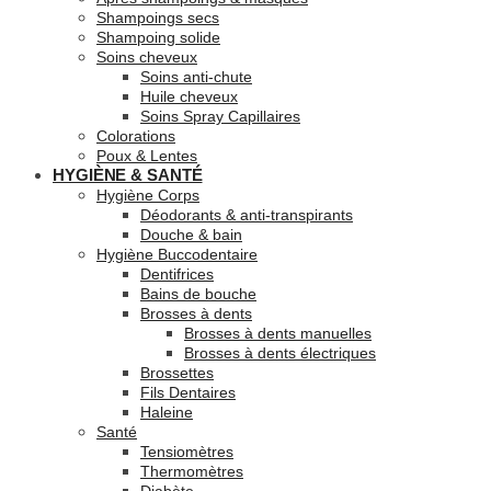
Shampoings secs
Shampoing solide
Soins cheveux
Soins anti-chute
Huile cheveux
Soins Spray Capillaires
Colorations
Poux & Lentes
HYGIÈNE & SANTÉ
Hygiène Corps
Déodorants & anti-transpirants
Douche & bain
Hygiène Buccodentaire
Dentifrices
Bains de bouche
Brosses à dents
Brosses à dents manuelles
Brosses à dents électriques
Brossettes
Fils Dentaires
Haleine
Santé
Tensiomètres
Thermomètres