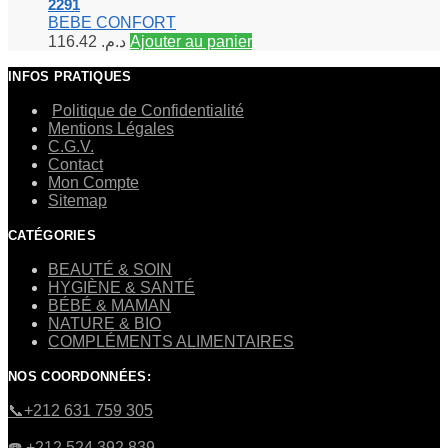
2291
BEBE CONFORT
116.42
د.م.
Ajouter au panier
INFOS PRATIQUES
Politique de Confidentialité
Mentions Légales
C.G.V.
Contact
Mon Compte
Sitemap
CATÉGORIES
BEAUTÉ & SOIN
HYGIÈNE & SANTÉ
BÉBÉ & MAMAN
NATURE & BIO
COMPLÉMENTS ALIMENTAIRES
NOS COORDONNÉES:
​📞+212 631 759 305
☎️​ +212 524 392 839