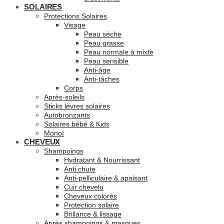
SOLAIRES
Protections Solaires
Visage
Peau sèche
Peau grasse
Peau normale à mixte
Peau sensible
Anti-âge
Anti-tâches
Corps
Après-soleils
Sticks lèvres solaires
Autobronzants
Solaires bébé & Kids
Monoï
CHEVEUX
Shampoings
Hydratant & Nourrissant
Anti chute
Anti-pelliculaire & apaisant
Cuir chevelu
Cheveux colorés
Protection solaire
Brillance & lissage
Après shampoings & masques