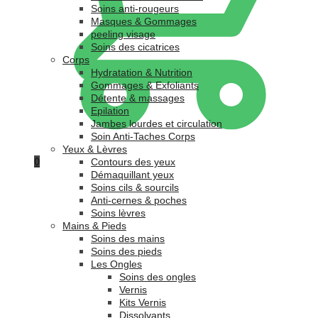
Soins anti-rougeurs
Masques & Gommages
peeling visage
Soins des cicatrices
Corps
Hydratation & Nutrition
Gommages & Exfoliants
Détente & massages
Epilation
Jambes lourdes et circulation
Soin Anti-Taches Corps
Yeux & Lèvres
0
Contours des yeux
Démaquillant yeux
Soins cils & sourcils
Anti-cernes & poches
Soins lèvres
Mains & Pieds
Soins des mains
Soins des pieds
Les Ongles
Soins des ongles
Vernis
Kits Vernis
Dissolvants