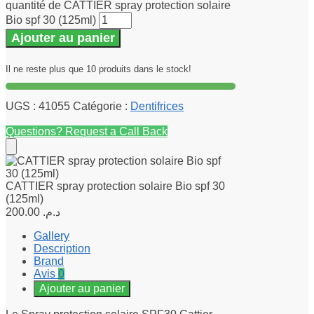
quantité de CATTIER spray protection solaire
Bio spf 30 (125ml)
Ajouter au panier
Il ne reste plus que 10 produits dans le stock!
UGS :
41055
Catégorie :
Dentifrices
Questions? Request a Call Back
CATTIER spray protection solaire Bio spf 30
(125ml)
200.00
د.م.
Gallery
Description
Brand
Avis
0
Ajouter au panier