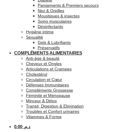
Diabète
Pansements & Premiers secours
Nez & Oreilles
Moustiques & insectes
Soins musculaires
Désinfectants
Hygiène intime
Sexualité
Gels & Lubrifiants
Préservatifs
COMPLÉMENTS ALIMENTAIRES
Anti-âge & beauté
Cheveux et Ongles
Articulations et Crampes
Cholestérol
Circulation et Cœur
Défenses Immunitaires
Compléments Grossesse
Féminité et Ménopause
Minceur & Détox
Transit, Digestion & Elimination
Troubles et Confort urinaires
Vitamines & Forme
0.00
د.م.