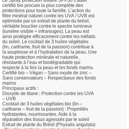
Le Spray protection solaire SPF30 Cattier
certifié bio procure la plus complète des
protections pour toute la famille. L’action du
filtre minéral naturel contre les UVA / UVB est
optimisée par un extrait de plante du brésil,
véritable bouclier contre le spectre lumineux
(lumière visible + infrarouges). La peau est
ainsi protégée efficacement contre les méfaits
du soleil. Le cocktail de 3 huiles végétales
(lin, carthame, fruit de la passion) contribue à
la souplesse et à l’hydratation de la peau. Une
haute protection minérale et naturelle,
résistante à l’eau et biodégradable qui
respecte à la fois la peau et les fonds marins.
Certifié bio – Végan – Sans oxyde de zinc –
Sans conservateurs – Respectueux des fonds
marins
Principaux actifs :
Dioxyde de titane : Protection contre les UVA
– UVB
Cocktail de 3 huiles végétales bio (lin –
carthame – fruit de la passion) : Propriétés
hydratantes, nourrissantes. Aide à la
réparation des tissus agressés par le soleil
Extrait de plante du Brésil (Physalis angulata)