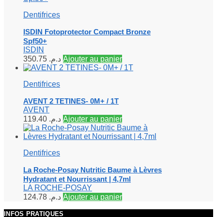
Dentifrices
ISDIN Fotoprotector Compact Bronze
Spf50+
ISDIN
350.75
د.م.
Ajouter au panier
Dentifrices
AVENT 2 TETINES- 0M+ / 1T
AVENT
119.40
د.م.
Ajouter au panier
Dentifrices
La Roche-Posay Nutritic Baume à Lèvres
Hydratant et Nourrissant | 4,7ml
LA ROCHE-POSAY
124.78
د.م.
Ajouter au panier
INFOS PRATIQUES