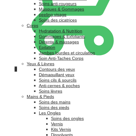
Soins anti-rougeurs
Masques & Gommages
peeling visage
Soins des cicatrices
Corps
Hydratation & Nutrition
Gommages & Exfoliants
Détente & massages
Epilation
Jambes lourdes et circulation
Soin Anti-Taches Corps
Yeux & Lèvres
0
Contours des yeux
Démaquillant yeux
Soins cils & sourcils
Anti-cernes & poches
Soins lèvres
Mains & Pieds
Soins des mains
Soins des pieds
Les Ongles
Soins des ongles
Vernis
Kits Vernis
Dissolvants