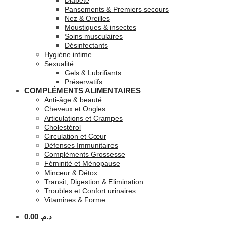
Diabète
Pansements & Premiers secours
Nez & Oreilles
Moustiques & insectes
Soins musculaires
Désinfectants
Hygiène intime
Sexualité
Gels & Lubrifiants
Préservatifs
COMPLÉMENTS ALIMENTAIRES
Anti-âge & beauté
Cheveux et Ongles
Articulations et Crampes
Cholestérol
Circulation et Cœur
Défenses Immunitaires
Compléments Grossesse
Féminité et Ménopause
Minceur & Détox
Transit, Digestion & Elimination
Troubles et Confort urinaires
Vitamines & Forme
0.00
د.م.