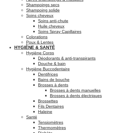
Shampoings secs
Shampoing solide
Soins cheveux
Soins anti-chute
Huile cheveux
Soins Spray Capillaires
Colorations
Poux & Lentes
HYGIÈNE & SANTÉ
Hygiène Corps
Déodorants & anti-transpirants
Douche & bain
Hygiène Buccodentaire
Dentifrices
Bains de bouche
Brosses à dents
Brosses à dents manuelles
Brosses à dents électriques
Brossettes
Fils Dentaires
Haleine
Santé
Tensiomètres
Thermomètres