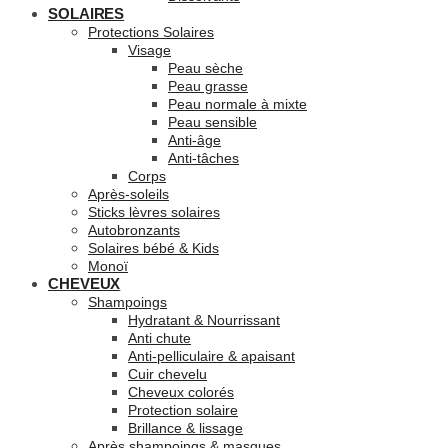
SOLAIRES
Protections Solaires
Visage
Peau sèche
Peau grasse
Peau normale à mixte
Peau sensible
Anti-âge
Anti-tâches
Corps
Après-soleils
Sticks lèvres solaires
Autobronzants
Solaires bébé & Kids
Monoï
CHEVEUX
Shampoings
Hydratant & Nourrissant
Anti chute
Anti-pelliculaire & apaisant
Cuir chevelu
Cheveux colorés
Protection solaire
Brillance & lissage
Après shampoings & masques