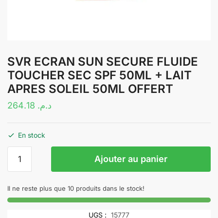
SVR ECRAN SUN SECURE FLUIDE
TOUCHER SEC SPF 50ML + LAIT
APRES SOLEIL 50ML OFFERT
264.18
د.م.
En stock
quantité
Ajouter au panier
de
SVR
ECRAN
Il ne reste plus que 10 produits dans le stock!
SUN
SECURE
UGS :
15777