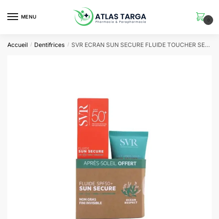
Skip
Skip
to
to
MENU
0
navigation
content
Accueil
Dentifrices
SVR ECRAN SUN SECURE FLUIDE TOUCHER SEC SPF 50ML + LAIT APRES SOLEIL 50ML OFFERT
/
/