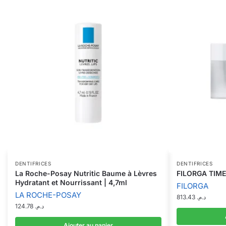
DENTIFRICES
DENTIFRICES
La Roche-Posay Nutritic Baume à Lèvres
FILORGA TIME
Hydratant et Nourrissant | 4,7ml
FILORGA
LA ROCHE-POSAY
813.43
د.م.
124.78
د.م.
Ajouter au panier