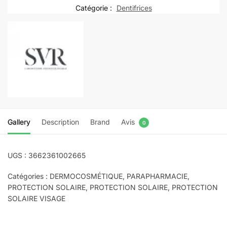
FLUIDE
Catégorie :
Dentifrices
TOUCHER
SEC
SPF
50ML
+
LAIT
APRES
SOLEIL
50ML
Gallery
Description
Brand
Avis
0
OFFERT
UGS : 3662361002665
Catégories : DERMOCOSMÉTIQUE, PARAPHARMACIE,
PROTECTION SOLAIRE, PROTECTION SOLAIRE, PROTECTION
SOLAIRE VISAGE