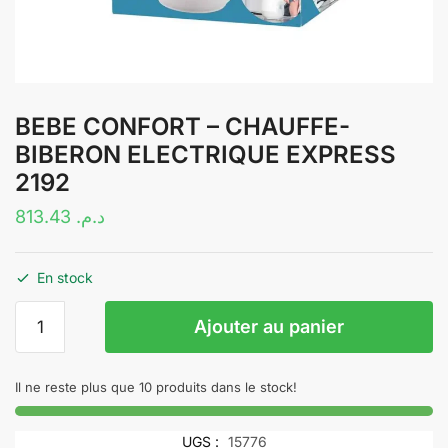
BEBE CONFORT – CHAUFFE-
BIBERON ELECTRIQUE EXPRESS
2192
813.43
د.م.
En stock
quantité
Ajouter au panier
de
BEBE
CONFORT
Il ne reste plus que 10 produits dans le stock!
–
CHAUFFE-
UGS :
15776