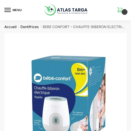
Skip
Skip
to
to
MENU
0
navigation
content
Accueil
Dentifrices
BEBE CONFORT – CHAUFFE-BIBERON ELECTRIQUE EXPRESS 2192
/
/