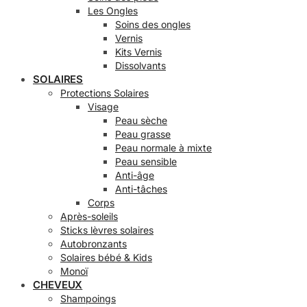
Les Ongles
Soins des ongles
Vernis
Kits Vernis
Dissolvants
SOLAIRES
Protections Solaires
Visage
Peau sèche
Peau grasse
Peau normale à mixte
Peau sensible
Anti-âge
Anti-tâches
Corps
Après-soleils
Sticks lèvres solaires
Autobronzants
Solaires bébé & Kids
Monoï
CHEVEUX
Shampoings