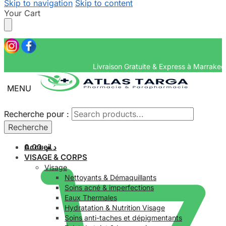
Skip to navigation
Skip to content
Your Cart
Livraison Gratuite & Ex
MENU
Recherche pour :
Recherche pour :
Recherche
Recherche
Accueil
0.00
د.م.
VISAGE & CORPS
Visage
Nettoyants & Démaquillants
Soins acné & imperfections
Eaux Thermales
Hydratation & Nutrition Visage
Soins anti-taches et dépigmentants