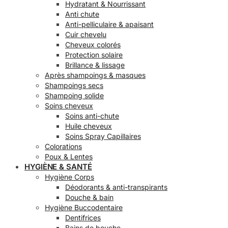
Hydratant & Nourrissant
Anti chute
Anti-pelliculaire & apaisant
Cuir chevelu
Cheveux colorés
Protection solaire
Brillance & lissage
Après shampoings & masques
Shampoings secs
Shampoing solide
Soins cheveux
Soins anti-chute
Huile cheveux
Soins Spray Capillaires
Colorations
Poux & Lentes
HYGIÈNE & SANTÉ
Hygiène Corps
Déodorants & anti-transpirants
Douche & bain
Hygiène Buccodentaire
Dentifrices
Bains de bouche