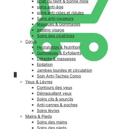
Éclat du teint & bonne mine
soins anti-âge
soins anti-rides et ridules
Soins anti-rougeurs
Masques & Gommages
peeling visage
Soins des cicatrices
Corps
Hydratation & Nutrition
Gommages & Exfoliants
Détente & massages
Epilation
Jambes lourdes et circulation
0
Soin Anti-Taches Corps
Yeux & Lèvres
Contours des yeux
Démaquillant yeux
Soins cils & sourcils
Anti-cernes & poches
Soins lèvres
Mains & Pieds
Soins des mains
Soins des pieds