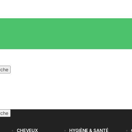
rche
rche
CHEVEUX
HYGIÈNE & SANTÉ