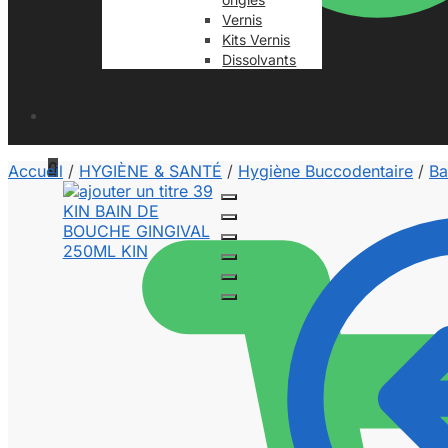
Vernis
Kits Vernis
Dissolvants
0.00
د.م.
0
Accueil
/
HYGIÈNE & SANTÉ
/
Hygiène Buccodentaire
/
Ba