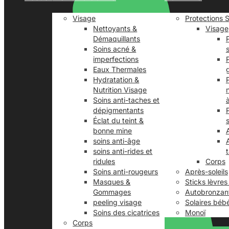
Visage
Protections S
Nettoyants &
Visage
Démaquillants
Soins acné &
imperfections
Eaux Thermales
Hydratation &
Nutrition Visage
Soins anti-taches et
dépigmentants
Éclat du teint &
bonne mine
soins anti-âge
soins anti-rides et
ridules
Corps
Soins anti-rougeurs
Après-soleils
Masques &
Sticks lèvres
Gommages
Autobronzan
peeling visage
Solaires béb
Soins des cicatrices
Monoï
Corps