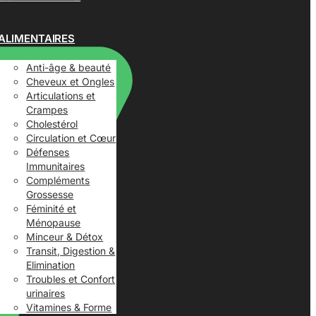
ALIMENTAIRES
Anti-âge & beauté
Cheveux et Ongles
Articulations et
Crampes
Cholestérol
Circulation et Cœur
Défenses
Immunitaires
Compléments
Grossesse
Féminité et
Ménopause
Minceur & Détox
Transit, Digestion &
Elimination
Troubles et Confort
urinaires
Vitamines & Forme