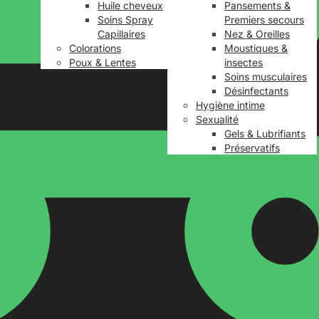
Huile cheveux
Pansements &
Soins Spray
Premiers secours
Capillaires
Nez & Oreilles
Colorations
Moustiques &
Poux & Lentes
insectes
Soins musculaires
Désinfectants
Hygiène intime
Sexualité
Gels & Lubrifiants
Préservatifs