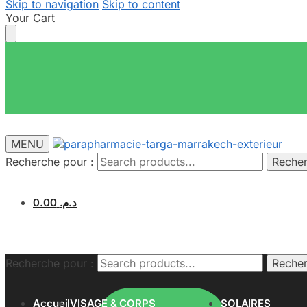
Skip to navigation
Skip to content
Your Cart
MENU
Recherche pour :
Reche
0.00
د.م.
Recherche pour :
Reche
Accueil
VISAGE & CORPS
SOLAIRES