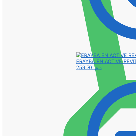
ERAYBA EN ACTIVE REVI
259.70
د.م.