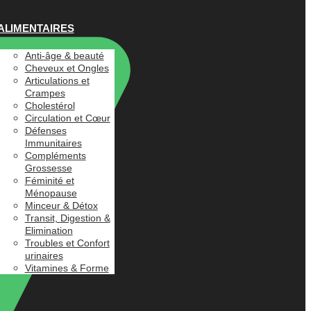
ALIMENTAIRES
Anti-âge & beauté
Cheveux et Ongles
Articulations et
Crampes
Cholestérol
Circulation et Cœur
Défenses
Immunitaires
Compléments
Grossesse
Féminité et
Ménopause
Minceur & Détox
Transit, Digestion &
Elimination
Troubles et Confort
urinaires
Vitamines & Forme