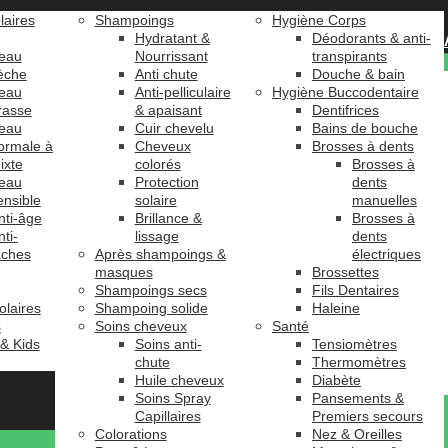
laires
Shampoings
Hygiène Corps
Hydratant &
Déodorants & anti-
eau
Nourrissant
transpirants
èche
Anti chute
Douche & bain
eau
Anti-pelliculaire
Hygiène Buccodentaire
rasse
& apaisant
Dentifrices
eau
Cuir chevelu
Bains de bouche
ormale à
Cheveux
Brosses à dents
ixte
colorés
Brosses à
eau
Protection
dents
ensible
solaire
manuelles
nti-âge
Brillance &
Brosses à
nti-
lissage
dents
âches
Après shampoings &
électriques
masques
Brossettes
Shampoings secs
Fils Dentaires
olaires
Shampoing solide
Haleine
s
Soins cheveux
Santé
 & Kids
Soins anti-
Tensiomètres
chute
Thermomètres
Huile cheveux
Diabète
Soins Spray
Pansements &
Capillaires
Premiers secours
Colorations
Nez & Oreilles