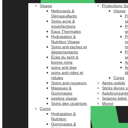
Visage
Protections So
Nettoyants &
Visage
Démaquillants
P
Soins acné &
s
imperfections
P
Eaux Thermales
g
Hydratation &
P
Nutrition Visage
n
Soins anti-taches et
m
dépigmentants
P
Éclat du teint &
s
bonne mine
A
soins anti-âge
A
soins anti-rides et
t
ridules
Corps
Soins anti-rougeurs
Après-soleils
Masques &
Sticks lèvres s
Gommages
Autobronzant
peeling visage
Solaires bébé
Soins des cicatrices
Monoï
Corps
Hydratation &
Nutrition
Gommages &