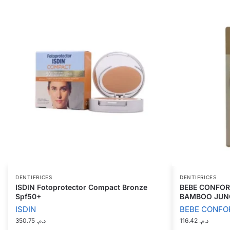
DENTIFRICES
DENTIFRICES
ISDIN Fotoprotector Compact Bronze
BEBE CONFOR
Spf50+
BAMBOO JUNG
ISDIN
BEBE CONFO
350.75
د.م.
116.42
د.م.