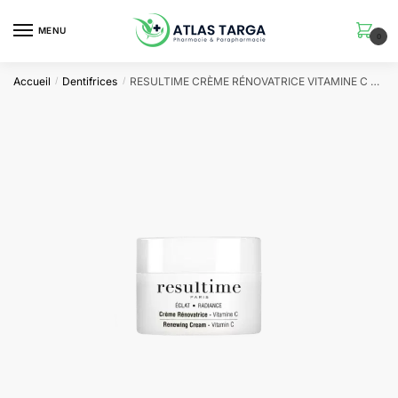
Skip
Skip
to
to
MENU
0
navigation
content
Accueil
Dentifrices
RESULTIME CRÈME RÉNOVATRICE VITAMINE C 50 ML
/
/