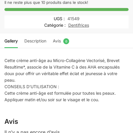
CRÈME
Il ne reste plus que 10 produits dans le stock!
RÉNOVATRICE
VITAMINE
UGS :
41549
C
Catégorie :
Dentifrices
50
ML
Gallery
Description
Avis
0
Cette crème anti-âge au Micro-Collagène Vectorisé, Brevet
Resultime*, associe de la Vitamine C à des AHA encapsulés
doux pour offrir un véritable effet éclat et jeunesse à votre
peau.
CONSEILS D’UTILISATION :
Cette crème anti-âge est formulée pour toutes les peaux.
Appliquer matin et/ou soir sur le visage et le cou.
Avis
Il n’y a pas encore d’avis.