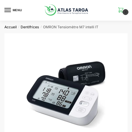
Skip
Skip
to
to
MENU
0
navigation
content
Accueil
Dentifrices
OMRON Tensiomètre M7 intelli IT
/
/