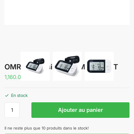
OMRON Tensiomètre M7 intelli IT
1,160.00
د.م.
En stock
quantité
Ajouter au panier
de
OMRON
Tensiomètre
Il ne reste plus que 10 produits dans le stock!