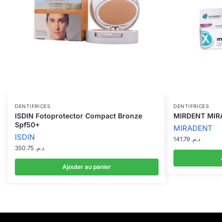
DENTIFRICES
DENTIFRICES
ISDIN Fotoprotector Compact Bronze
MIRDENT MIR
Spf50+
MIRADENT
ISDIN
141.79
د.م.
350.75
د.م.
Ajouter au panier