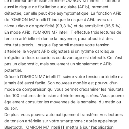
Le moniteur de tension artérielle OMRON M7 intelli IT détecte
aussi le risque de fibrillation auriculaire (AFib), rarement
détectée, car elle peut être asymptomatique. La fonction AFib
de l’OMRON M7 intelli IT indique le risque d’AFib avec un
niveau élevé de spécificité (93,8 %) et de sensibilité (95,5 %).
En mode AFib, l’OMRON M7 intelli IT effectue trois lectures de
tension artérielle et donne la moyenne, pour aboutir à des
résultats précis. Lorsque l’appareil mesure votre tension
artérielle, le voyant AFib clignotera si un rythme cardiaque
irrégulier à deux occasions ou davantage est détecté. Ce n’est
pas un diagnostic, mais seulement un signalement d’AFib
potentiel.
Grâce à l’OMRON M7 intelli IT, suivre votre tension artérielle n’a
jamais été aussi facile. Son nouveau modèle est pourvu d’un
mode de comparaison qui vous permet d’examiner les résultats
des 100 lectures de tension artérielle enregistrées. Vous pouvez
également consulter les moyennes de la semaine, du matin ou
du soir.
De plus, vous pouvez automatiquement transférer vos lectures
de tension artérielle sur votre smartphone : après appairage
Bluetooth, l’OMRON M7 intelli IT mettra à jour l’application