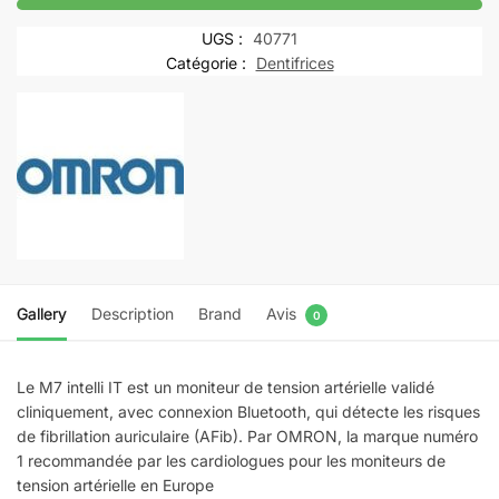
M7
intelli
UGS :
40771
IT
Catégorie :
Dentifrices
Gallery
Description
Brand
Avis
0
Le M7 intelli IT est un moniteur de tension artérielle validé
cliniquement, avec connexion Bluetooth, qui détecte les risques
de fibrillation auriculaire (AFib). Par OMRON, la marque numéro
1 recommandée par les cardiologues pour les moniteurs de
tension artérielle en Europe