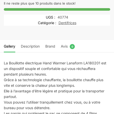
HAND
Il ne reste plus que 10 produits dans le stock!
WARMER
Bouillotte
UGS :
40774
rechargeable
Catégorie :
Dentifrices
Orange
Gallery
Description
Brand
Avis
0
La Bouillotte électrique Hand Warmer Lanaform LA180201 est
un dispositif souple et confortable qui vous réchauffera
pendant plusieurs heures.
Grâce à sa technologie chauffante, la bouillotte chauffe plus
vite et conserve la chaleur plus longtemps.
Elle à l’avantage d’être légère et pratique pour la transporter
partout.
Vous pouvez l’utiliser tranquillement chez vous, ou à votre
bureau pour vous détendre.
Les parois qui protègent le sac se composent de 4 films