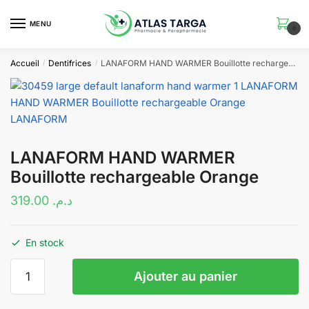
Skip
Skip
to
to
MENU
0
navigation
content
Accueil
Dentifrices
LANAFORM HAND WARMER Bouillotte rechargeable Orange
/
/
LANAFORM HAND WARMER
Bouillotte rechargeable Orange
319.00
د.م.
En stock
quantité
Ajouter au panier
de
LANAFORM