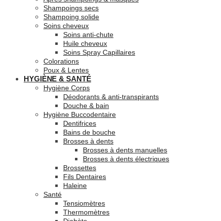
Shampoings secs
Shampoing solide
Soins cheveux
Soins anti-chute
Huile cheveux
Soins Spray Capillaires
Colorations
Poux & Lentes
HYGIÈNE & SANTÉ
Hygiène Corps
Déodorants & anti-transpirants
Douche & bain
Hygiène Buccodentaire
Dentifrices
Bains de bouche
Brosses à dents
Brosses à dents manuelles
Brosses à dents électriques
Brossettes
Fils Dentaires
Haleine
Santé
Tensiomètres
Thermomètres