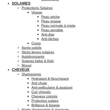
SOLAIRES
Protections Solaires
Visage
Peau sèche
Peau grasse
Peau normale à mixte
Peau sensible
Anti-âge
Anti-tâches
Corps
Après-soleils
Sticks lèvres solaires
Autobronzants
Solaires bébé & Kids
Monoï
CHEVEUX
Shampoings
Hydratant & Nourrissant
Anti chute
Anti-pelliculaire & apaisant
Cuir chevelu
Cheveux colorés
Protection solaire
Brillance & lissage
Après shampoings & masques