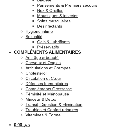
Diabète
Pansements & Premiers secours
Nez & Oreilles
Moustiques & insectes
Soins musculaires
Désinfectants
Hygiène intime
Sexualité
Gels & Lubrifiants
Préservatifs
COMPLÉMENTS ALIMENTAIRES
Anti-âge & beauté
Cheveux et Ongles
Articulations et Crampes
Cholestérol
Circulation et Cœur
Défenses Immunitaires
Compléments Grossesse
Féminité et Ménopause
Minceur & Détox
Transit, Digestion & Elimination
Troubles et Confort urinaires
Vitamines & Forme
0.00
د.م.