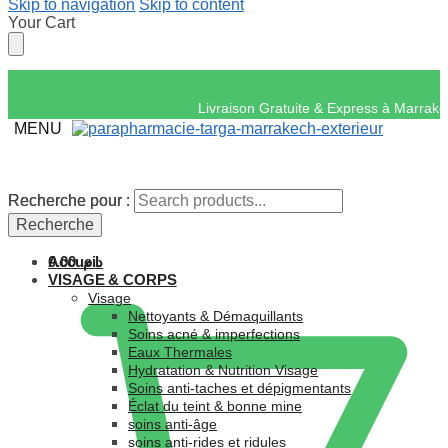
Skip to navigation
Skip to content
Your Cart
Livraison Gratuite & 
MENU
Recherche pour :
Recherche pour :
Recherche
Recherche
Accueil
0.00
د.م.
VISAGE & CORPS
Visage
Nettoyants & Démaquillants
Soins acné & imperfections
Eaux Thermales
Hydratation & Nutrition Visage
Soins anti-taches et dépigmentants
Éclat du teint & bonne mine
soins anti-âge
soins anti-rides et ridules