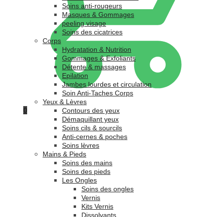
Soins anti-rougeurs
Masques & Gommages
peeling visage
Soins des cicatrices
Corps
Hydratation & Nutrition
Gommages & Exfoliants
Détente & massages
Epilation
Jambes lourdes et circulation
Soin Anti-Taches Corps
Yeux & Lèvres
0
Contours des yeux
Démaquillant yeux
Soins cils & sourcils
Anti-cernes & poches
Soins lèvres
Mains & Pieds
Soins des mains
Soins des pieds
Les Ongles
Soins des ongles
Vernis
Kits Vernis
Dissolvants