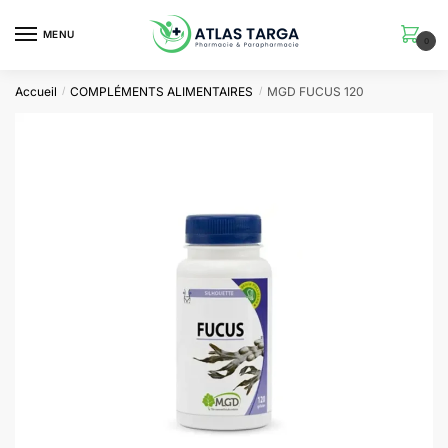
Skip
Skip
to
to
MENU
0
navigation
content
Accueil
COMPLÉMENTS ALIMENTAIRES
MGD FUCUS 120
/
/