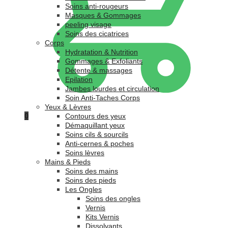
Soins anti-rougeurs
Masques & Gommages
peeling visage
Soins des cicatrices
Corps
Hydratation & Nutrition
Gommages & Exfoliants
Détente & massages
Epilation
Jambes lourdes et circulation
Soin Anti-Taches Corps
Yeux & Lèvres
0
Contours des yeux
Démaquillant yeux
Soins cils & sourcils
Anti-cernes & poches
Soins lèvres
Mains & Pieds
Soins des mains
Soins des pieds
Les Ongles
Soins des ongles
Vernis
Kits Vernis
Dissolvants