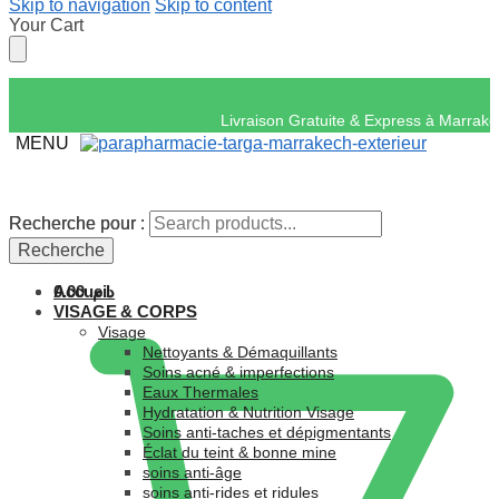
Skip to navigation
Skip to content
Your Cart
Livraison Gratuite & 
MENU
Recherche pour :
Recherche pour :
Recherche
Recherche
Accueil
0.00
د.م.
VISAGE & CORPS
Visage
Nettoyants & Démaquillants
Soins acné & imperfections
Eaux Thermales
Hydratation & Nutrition Visage
Soins anti-taches et dépigmentants
Éclat du teint & bonne mine
soins anti-âge
soins anti-rides et ridules