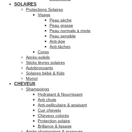
SOLAIRES
Protections Solaires
Visage
Peau sèche
Peau grasse
Peau normale à mixte
Peau sensible
Anti-âge
Anti-tâches
Corps
Après-soleils
Sticks lèvres solaires
Autobronzants
Solaires bébé & Kids
Monoï
CHEVEUX
Shampoings
Hydratant & Nourrissant
Anti chute
Anti-pelliculaire & apaisant
Cuir chevelu
Cheveux colorés
Protection solaire
Brillance & lissage
Après shampoings & masques