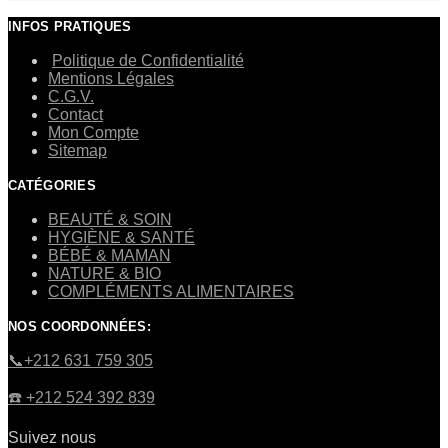
INFOS PRATIQUES
Politique de Confidentialité
Mentions Légales
C.G.V.
Contact
Mon Compte
Sitemap
CATÉGORIES
BEAUTÉ & SOIN
HYGIÈNE & SANTÉ
BÉBÉ & MAMAN
NATURE & BIO
COMPLÉMENTS ALIMENTAIRES
NOS COORDONNÉES:
​📞+212 631 759 305
☎️​ +212 524 392 839
Suivez nous