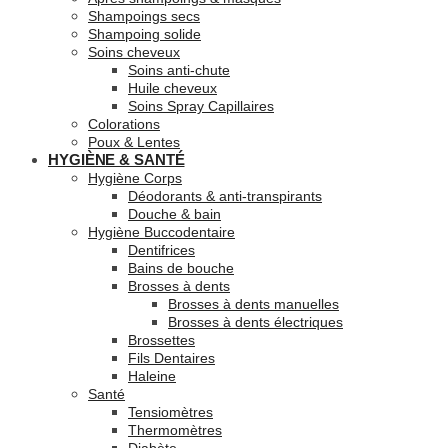
Shampoings secs
Shampoing solide
Soins cheveux
Soins anti-chute
Huile cheveux
Soins Spray Capillaires
Colorations
Poux & Lentes
HYGIÈNE & SANTÉ
Hygiène Corps
Déodorants & anti-transpirants
Douche & bain
Hygiène Buccodentaire
Dentifrices
Bains de bouche
Brosses à dents
Brosses à dents manuelles
Brosses à dents électriques
Brossettes
Fils Dentaires
Haleine
Santé
Tensiomètres
Thermomètres