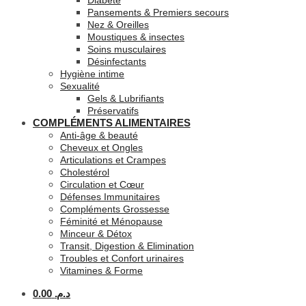
Diabète
Pansements & Premiers secours
Nez & Oreilles
Moustiques & insectes
Soins musculaires
Désinfectants
Hygiène intime
Sexualité
Gels & Lubrifiants
Préservatifs
COMPLÉMENTS ALIMENTAIRES
Anti-âge & beauté
Cheveux et Ongles
Articulations et Crampes
Cholestérol
Circulation et Cœur
Défenses Immunitaires
Compléments Grossesse
Féminité et Ménopause
Minceur & Détox
Transit, Digestion & Elimination
Troubles et Confort urinaires
Vitamines & Forme
0.00
د.م.