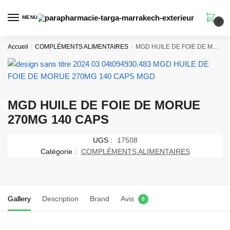
Skip
Skip
to
to
MENU
0
navigation
content
Accueil
/
COMPLÉMENTS ALIMENTAIRES
/
MGD HUILE DE FOIE DE MORUE 270MG 140 CAPS
MGD HUILE DE FOIE DE MORUE
270MG 140 CAPS
UGS :
17508
Catégorie :
COMPLÉMENTS ALIMENTAIRES
Gallery
Description
Brand
Avis
0