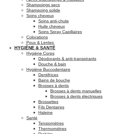
Shampoings secs
Shampoing solide
Soins cheveux
Soins anti-chute
Huile cheveux
Soins Spray Capillaires
Colorations
Poux & Lentes
HYGIÈNE & SANTÉ
Hygiène Corps
Déodorants & anti-transpirants
Douche & bain
Hygiène Buccodentaire
Dentifrices
Bains de bouche
Brosses à dents
Brosses à dents manuelles
Brosses à dents électriques
Brossettes
Fils Dentaires
Haleine
Santé
Tensiomètres
Thermomètres