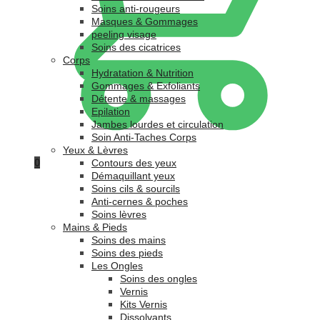
Soins anti-rougeurs
Masques & Gommages
peeling visage
Soins des cicatrices
Corps
Hydratation & Nutrition
Gommages & Exfoliants
Détente & massages
Epilation
Jambes lourdes et circulation
Soin Anti-Taches Corps
Yeux & Lèvres
0
Contours des yeux
Démaquillant yeux
Soins cils & sourcils
Anti-cernes & poches
Soins lèvres
Mains & Pieds
Soins des mains
Soins des pieds
Les Ongles
Soins des ongles
Vernis
Kits Vernis
Dissolvants