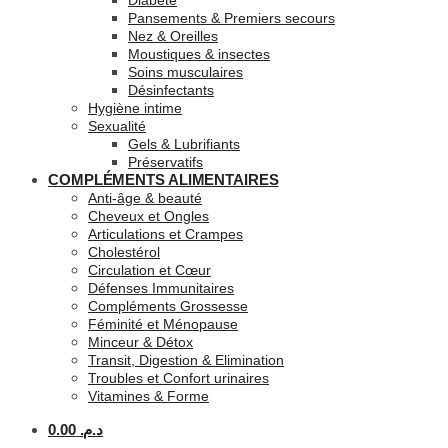
Diabète
Pansements & Premiers secours
Nez & Oreilles
Moustiques & insectes
Soins musculaires
Désinfectants
Hygiène intime
Sexualité
Gels & Lubrifiants
Préservatifs
COMPLÉMENTS ALIMENTAIRES
Anti-âge & beauté
Cheveux et Ongles
Articulations et Crampes
Cholestérol
Circulation et Cœur
Défenses Immunitaires
Compléments Grossesse
Féminité et Ménopause
Minceur & Détox
Transit, Digestion & Elimination
Troubles et Confort urinaires
Vitamines & Forme
0.00
د.م.