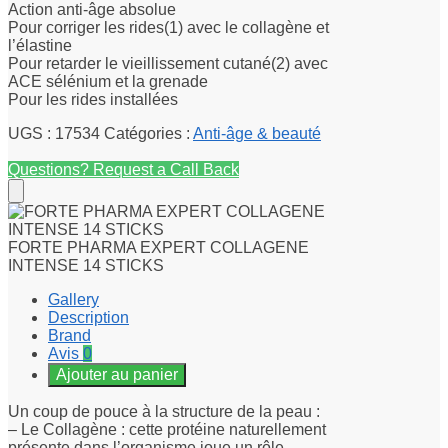
Action anti-âge absolue
Pour corriger les rides(1) avec le collagène et
l’élastine
Pour retarder le vieillissement cutané(2) avec
ACE sélénium et la grenade
Pour les rides installées
UGS :
17534
Catégories :
Anti-âge & beauté
Questions? Request a Call Back
FORTE PHARMA EXPERT COLLAGENE
INTENSE 14 STICKS
Gallery
Description
Brand
Avis
0
Ajouter au panier
Un coup de pouce à la structure de la peau :
– Le Collagène : cette protéine naturellement
présente dans l’organisme joue un rôle