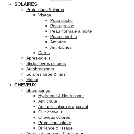
SOLAIRES
Protections Solaires
Visage
Peau sèche
Peau grasse
Peau normale à mixte
Peau sensible
Anti-âge
Anti-tâches
Corps
Après-soleils
Sticks lèvres solaires
Autobronzants
Solaires bébé & Kids
Monoï
CHEVEUX
Shampoings
Hydratant & Nourrissant
Anti chute
Anti-pelliculaire & apaisant
Cuir chevelu
Cheveux colorés
Protection solaire
Brillance & lissage
Après shampoings & masques