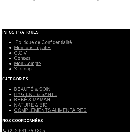
INFOS PRATIQUES
Politique de Confidentialité
Mentions Légales
C.G.V.
Contact
Mon Compte
Sitemap
CATÉGORIES
BEAUTÉ & SOIN
HYGIÈNE & SANTÉ
BÉBÉ & MAMAN
NATURE & BIO
COMPLÉMENTS ALIMENTAIRES
NOS COORDONNÉES:
​📞+212 631 759 305