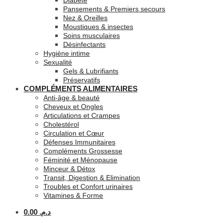
Diabète
Pansements & Premiers secours
Nez & Oreilles
Moustiques & insectes
Soins musculaires
Désinfectants
Hygiène intime
Sexualité
Gels & Lubrifiants
Préservatifs
COMPLÉMENTS ALIMENTAIRES
Anti-âge & beauté
Cheveux et Ongles
Articulations et Crampes
Cholestérol
Circulation et Cœur
Défenses Immunitaires
Compléments Grossesse
Féminité et Ménopause
Minceur & Détox
Transit, Digestion & Elimination
Troubles et Confort urinaires
Vitamines & Forme
0.00
د.م.