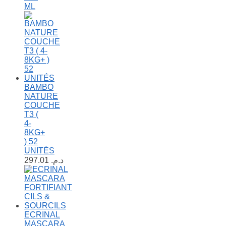
ML
BAMBO
NATURE
COUCHE
T3 (
4-
8KG+
) 52
UNITÉS
297.01
د.م.
ECRINAL
MASCARA