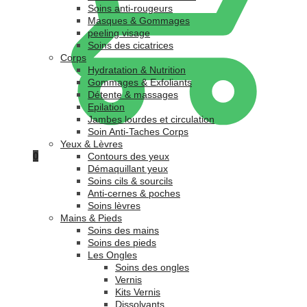
Soins anti-rougeurs
Masques & Gommages
peeling visage
Soins des cicatrices
Corps
Hydratation & Nutrition
Gommages & Exfoliants
Détente & massages
Epilation
Jambes lourdes et circulation
Soin Anti-Taches Corps
Yeux & Lèvres
0
Contours des yeux
Démaquillant yeux
Soins cils & sourcils
Anti-cernes & poches
Soins lèvres
Mains & Pieds
Soins des mains
Soins des pieds
Les Ongles
Soins des ongles
Vernis
Kits Vernis
Dissolvants