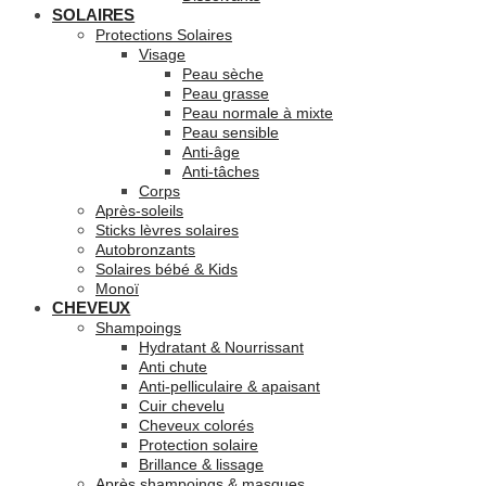
SOLAIRES
Protections Solaires
Visage
Peau sèche
Peau grasse
Peau normale à mixte
Peau sensible
Anti-âge
Anti-tâches
Corps
Après-soleils
Sticks lèvres solaires
Autobronzants
Solaires bébé & Kids
Monoï
CHEVEUX
Shampoings
Hydratant & Nourrissant
Anti chute
Anti-pelliculaire & apaisant
Cuir chevelu
Cheveux colorés
Protection solaire
Brillance & lissage
Après shampoings & masques