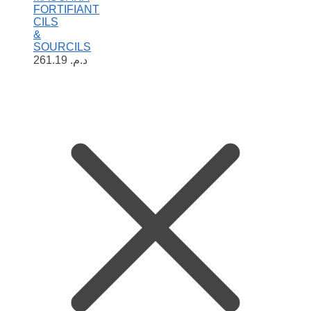
FORTIFIANT
CILS
&
SOURCILS
261.19
د.م.