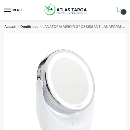
Skip
Skip
to
to
MENU
0
navigation
content
Accueil
Dentifrices
LANAFORM MIROIR GROSSISSANT LANAFORM LED MIRROR X 10
/
/