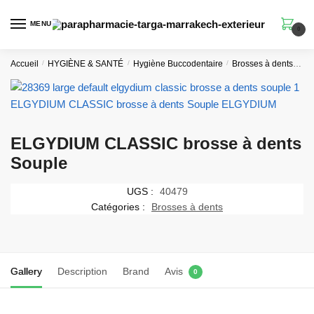
Skip
Skip
to
to
MENU
0
navigation
content
Accueil
/
HYGIÈNE & SANTÉ
/
Hygiène Buccodentaire
/
Brosses à dents
Br
ELGYDIUM CLASSIC brosse à dents
Souple
UGS :
40479
Catégories :
Brosses à dents
Gallery
Description
Brand
Avis
0