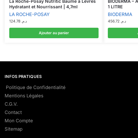
La Roche-Posay Nutritic Baume à Lèvres
BIODERMA – 
Hydratant et Nourrissant | 4,7ml
1 LITRE
LA ROCHE-POSAY
BIODERMA
124.78
د.م.
456.72
د.م.
Ajouter au panier
INFOS PRATIQUES
Politique de Confidentialité
Mentions Légales
C.G.V.
Contact
Mon Compte
Sitemap