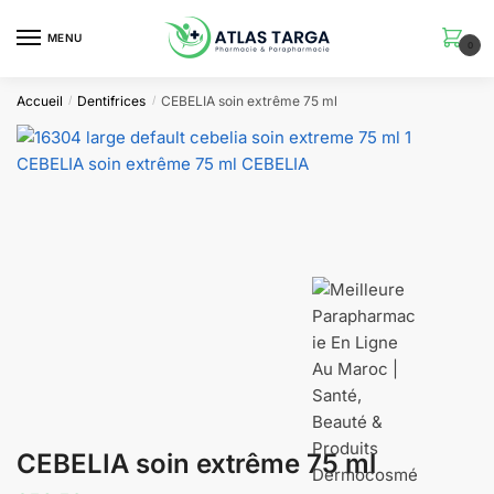
Skip
Skip
to
to
MENU
0
navigation
content
Accueil
Dentifrices
CEBELIA soin extrême 75 ml
/
/
CEBELIA soin extrême 75 ml