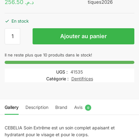
256.50
د.م.
En stock
quantité
Ajouter au panier
de
CEBELIA
soin
Il ne reste plus que 10 produits dans le stock!
extrême
75
UGS :
41535
ml
Catégorie :
Dentifrices
Gallery
Description
Brand
Avis
0
CEBELIA Soin Extrême est un soin complet apaisant et
hydratant pour le visage et pour le corps.