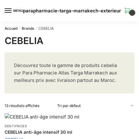
Skip
Skip
to
to
MENU
0
navigation
content
Accueil
Brands
CEBELIA
/
/
CEBELIA
Découvrez toute la gamme de produits cebelia
sur Para Pharmacie Atlas Targa Marrakech aux
meilleurs prix avec livraison partout au Maroc.
13 résultats affichés
DENTIFRICES
CEBELIA anti-âge intensif 30 ml