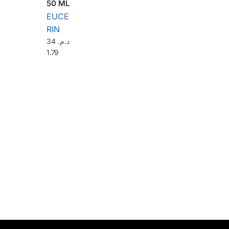
50 ML
EUCE
RIN
34
د.م.
1.79