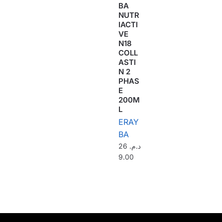
BA
NUTR
IACTI
VE
N18
COLL
ASTI
N 2
PHAS
E
200M
L
ERAY
BA
26
د.م.
9.00