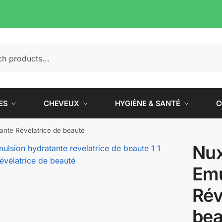
e
ES
CHEVEUX
HYGIÈNE & SANTÉ
C
ante Révélatrice de beauté
Nux
Emu
Rév
bea