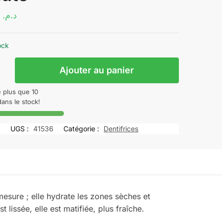
225.00
د.م.
ock
Ajouter au panier
e plus que 10
la
dans le stock!
n
nte
UGS :
41536
Catégorie :
Dentifrices
ice
mesure ; elle hydrate les zones sèches et
lissée, elle est matifiée, plus fraîche.