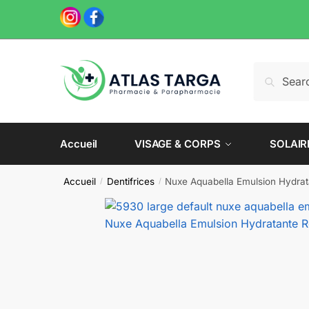
Skip
Skip
to
to
navigation
content
Recherche
Recherch
pour :
Accueil
VISAGE & CORPS
SOLAIR
Accueil
Dentifrices
Nuxe Aquabella Emulsion Hydrat
/
/