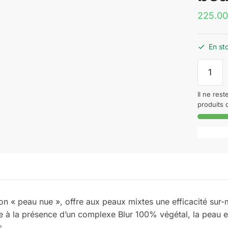
En st
quantité
de
Nuxe
Il ne rest
Aquabel
produits 
Emulsio
Hydrata
Révélatr
de
beauté
on « peau nue », offre aux peaux mixtes une efficacité sur-
e à la présence d’un complexe Blur 100% végétal, la peau est 
s