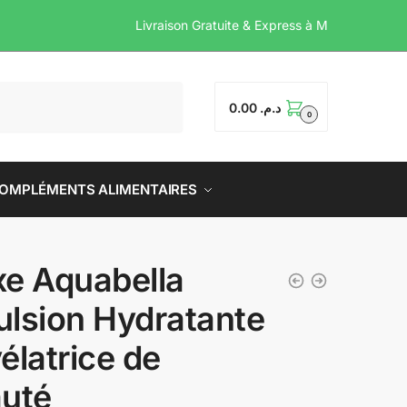
Livraison Gratuite & Expr
0.00
د.م.
0
OMPLÉMENTS ALIMENTAIRES
e Aquabella
lsion Hydratante
élatrice de
uté