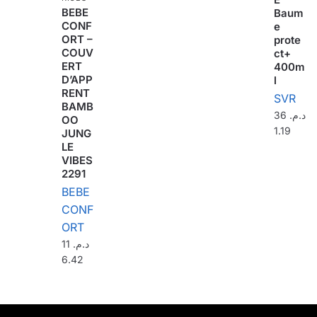
BEBE
Baum
CONF
e
ORT –
prote
COUV
ct+
ERT
400m
D’APP
l
RENT
SVR
BAMB
36
د.م.
OO
1.19
JUNG
LE
VIBES
2291
BEBE
CONF
ORT
11
د.م.
6.42