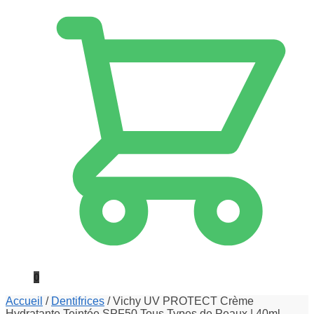
0
Accueil
/
Dentifrices
/
Vichy UV PROTECT Crème
Hydratante Teintée SPF50 Tous Types de Peaux | 40ml