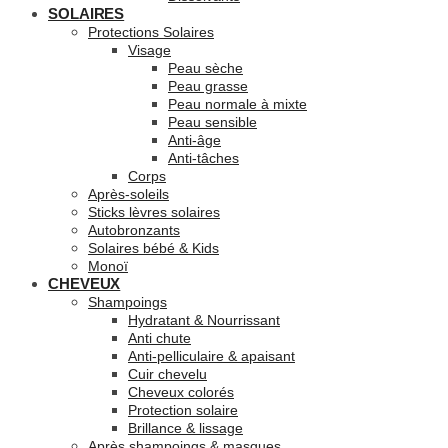
SOLAIRES
Protections Solaires
Visage
Peau sèche
Peau grasse
Peau normale à mixte
Peau sensible
Anti-âge
Anti-tâches
Corps
Après-soleils
Sticks lèvres solaires
Autobronzants
Solaires bébé & Kids
Monoï
CHEVEUX
Shampoings
Hydratant & Nourrissant
Anti chute
Anti-pelliculaire & apaisant
Cuir chevelu
Cheveux colorés
Protection solaire
Brillance & lissage
Après shampoings & masques