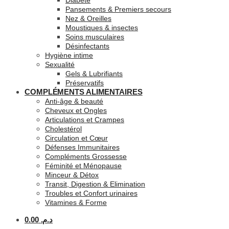
Diabète
Pansements & Premiers secours
Nez & Oreilles
Moustiques & insectes
Soins musculaires
Désinfectants
Hygiène intime
Sexualité
Gels & Lubrifiants
Préservatifs
COMPLÉMENTS ALIMENTAIRES
Anti-âge & beauté
Cheveux et Ongles
Articulations et Crampes
Cholestérol
Circulation et Cœur
Défenses Immunitaires
Compléments Grossesse
Féminité et Ménopause
Minceur & Détox
Transit, Digestion & Elimination
Troubles et Confort urinaires
Vitamines & Forme
0.00
د.م.