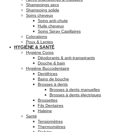
Shampoings secs
Shampoing solide
Soins cheveux
Soins anti-chute
Huile cheveux
Soins Spray Capillaires
Colorations
Poux & Lentes
HYGIÈNE & SANTÉ
Hygiène Corps
Déodorants & anti-transpirants
Douche & bain
Hygiène Buccodentaire
Dentifrices
Bains de bouche
Brosses à dents
Brosses à dents manuelles
Brosses à dents électriques
Brossettes
Fils Dentaires
Haleine
Santé
Tensiomètres
Thermomètres