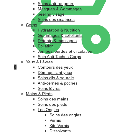
Soins anti-rougeurs
Masques & Gommages
peeling visage
Soins des cicatrices
Corps
Hydratation & Nutrition
Gommages & Exfoliants
Détente & massages
Epilation
Jambes lourdes et circulation
Soin Anti-Taches Corps
Yeux & Lèvres
0
Contours des yeux
Démaquillant yeux
Soins cils & sourcils
Anti-cernes & poches
Soins lèvres
Mains & Pieds
Soins des mains
Soins des pieds
Les Ongles
Soins des ongles
Vernis
Kits Vernis
Dissolvants