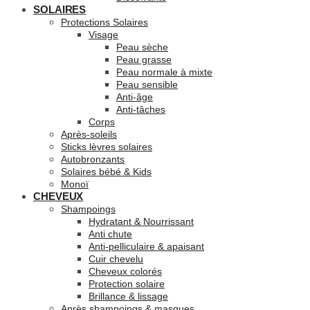
SOLAIRES
Protections Solaires
Visage
Peau sèche
Peau grasse
Peau normale à mixte
Peau sensible
Anti-âge
Anti-tâches
Corps
Après-soleils
Sticks lèvres solaires
Autobronzants
Solaires bébé & Kids
Monoï
CHEVEUX
Shampoings
Hydratant & Nourrissant
Anti chute
Anti-pelliculaire & apaisant
Cuir chevelu
Cheveux colorés
Protection solaire
Brillance & lissage
Après shampoings & masques