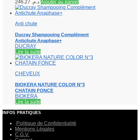
246.27
د.م.
Ajouter au panier
Anti chute
Ducray Shampooing Complément
Antichute Anaphase+
DUCRAY
Lire la suite
CHEVEUX
BIOKERA NATURE COLOR N°3
CHATAIN FONCE
BIOKERA
Lire la suite
INFOS PRATIQUES
Politique de Confidentialité
Mentions Légales
C.G.V.