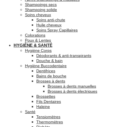
Shampoings secs
Shampoing solide
Soins cheveux
Soins anti-chute
Huile cheveux
Soins Spray Capillaires
Colorations
Poux & Lentes
HYGIÈNE & SANTÉ
Hygiène Corps
Déodorants & anti-transpirants
Douche & bain
Hygiène Buccodentaire
Dentifrices
Bains de bouche
Brosses à dents
Brosses à dents manuelles
Brosses à dents électriques
Brossettes
Fils Dentaires
Haleine
Santé
Tensiomètres
Thermomètres