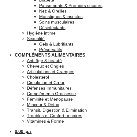
Diabète
Pansements & Premiers secours
Nez & Oreilles
Moustiques & insectes
Soins musculaires
Désinfectants
Hygiène intime
Sexualité
Gels & Lubrifiants
Préservatifs
COMPLÉMENTS ALIMENTAIRES
Anti-âge & beauté
Cheveux et Ongles
Articulations et Crampes
Cholestérol
Circulation et Cœur
Défenses Immunitaires
Compléments Grossesse
Féminité et Ménopause
Minceur & Détox
Transit, Digestion & Elimination
Troubles et Confort urinaires
Vitamines & Forme
0.00
د.م.