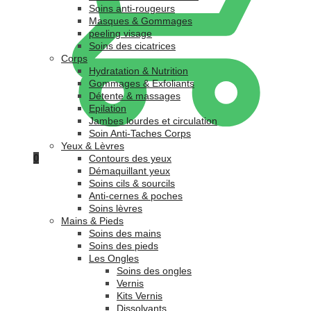
Soins anti-rougeurs
Masques & Gommages
peeling visage
Soins des cicatrices
Corps
Hydratation & Nutrition
Gommages & Exfoliants
Détente & massages
Epilation
Jambes lourdes et circulation
Soin Anti-Taches Corps
Yeux & Lèvres
0
Contours des yeux
Démaquillant yeux
Soins cils & sourcils
Anti-cernes & poches
Soins lèvres
Mains & Pieds
Soins des mains
Soins des pieds
Les Ongles
Soins des ongles
Vernis
Kits Vernis
Dissolvants