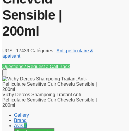
Sensible |
200ml
UGS :
17439
Catégories :
Anti-pelliculaire &
apaisant
Questions? Request a Call Back
Vichy Dercos Shampoing Traitant Anti-
Pelliculaire Sensitive Cuir Chevelu Sensible |
200ml
Gallery
Brand
Avis
0