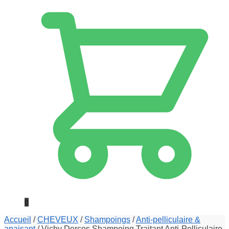
0
Accueil
/
CHEVEUX
/
Shampoings
/
Anti-pelliculaire &
apaisant
/
Vichy Dercos Shampoing Traitant Anti-Pelliculaire