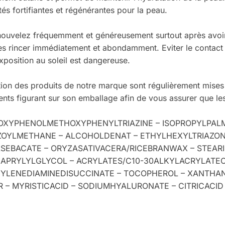
és fortifiantes et régénérantes pour la peau.
renouvelez fréquemment et généreusement surtout après avoi
les rincer immédiatement et abondamment. Eviter le contact a
position au soleil est dangereuse.
tion des produits de notre marque sont régulièrement mises à
dients figurant sur son emballage afin de vous assurer que les
LOXYPHENOLMETHOXYPHENYLTRIAZINE – ISOPROPYLPALM
OYLMETHANE – ALCOHOLDENAT – ETHYLHEXYLTRIAZON
EBACATE – ORYZASATIVACERA/RICEBRANWAX – STEARICA
CAPRYLYLGLYCOL – ACRYLATES/C10-30ALKYLACRYLATE
HYLENEDIAMINEDISUCCINATE – TOCOPHEROL – XANTHA
– MYRISTICACID – SODIUMHYALURONATE – CITRICACID