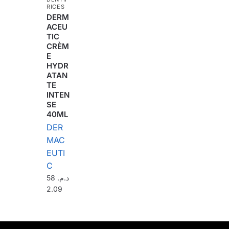
RICES
DERM
ACEU
TIC
CRÈM
E
HYDR
ATAN
TE
INTEN
SE
40ML
DER
MAC
EUTI
C
58
د.م.
2.09