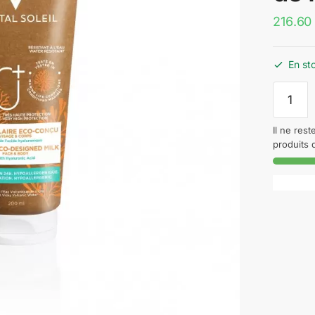
216.60
En st
quantité
de
Vichy
Il ne rest
Capital
produits 
Soleil
Lait
Solaire
Eco-
Conçu
Tous
Types
de
Peaux