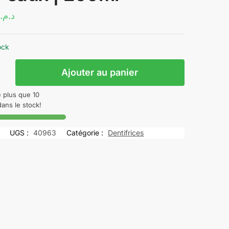
د.م.
ock
Ajouter au panier
e plus que 10
dans le stock!
UGS :
40963
Catégorie :
Dentifrices