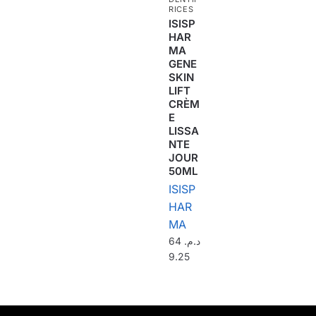
RICES
ISISP
HAR
MA
GENE
SKIN
LIFT
CRÈM
E
LISSA
NTE
JOUR
50ML
ISISP
HAR
MA
64
د.م.
9.25