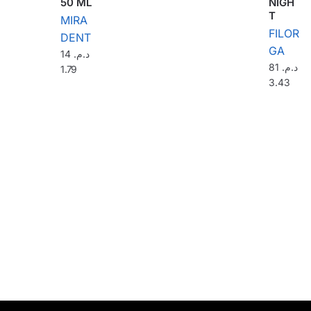
50 ML
NIGH
T
MIRA
FILOR
DENT
GA
14
د.م.
81
د.م.
1.79
3.43