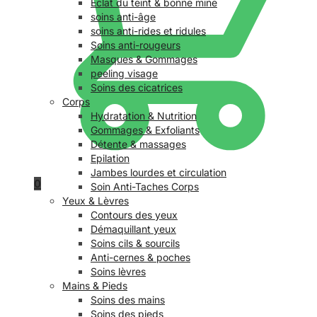
Éclat du teint & bonne mine
soins anti-âge
soins anti-rides et ridules
Soins anti-rougeurs
Masques & Gommages
peeling visage
Soins des cicatrices
Corps
Hydratation & Nutrition
Gommages & Exfoliants
Détente & massages
Epilation
Jambes lourdes et circulation
0
Soin Anti-Taches Corps
Yeux & Lèvres
Contours des yeux
Démaquillant yeux
Soins cils & sourcils
Anti-cernes & poches
Soins lèvres
Mains & Pieds
Soins des mains
Soins des pieds