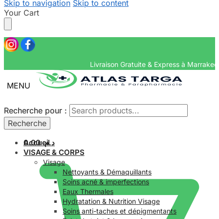
Skip to navigation
Skip to content
Your Cart
Livraison Gratuite & Ex
MENU
Recherche pour :
Recherche pour :
Recherche
Recherche
Accueil
0.00
د.م.
VISAGE & CORPS
Visage
Nettoyants & Démaquillants
Soins acné & imperfections
Eaux Thermales
Hydratation & Nutrition Visage
Soins anti-taches et dépigmentants