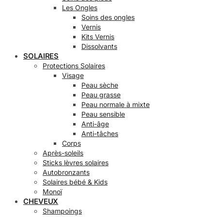
Les Ongles
Soins des ongles
Vernis
Kits Vernis
Dissolvants
SOLAIRES
Protections Solaires
Visage
Peau sèche
Peau grasse
Peau normale à mixte
Peau sensible
Anti-âge
Anti-tâches
Corps
Après-soleils
Sticks lèvres solaires
Autobronzants
Solaires bébé & Kids
Monoï
CHEVEUX
Shampoings