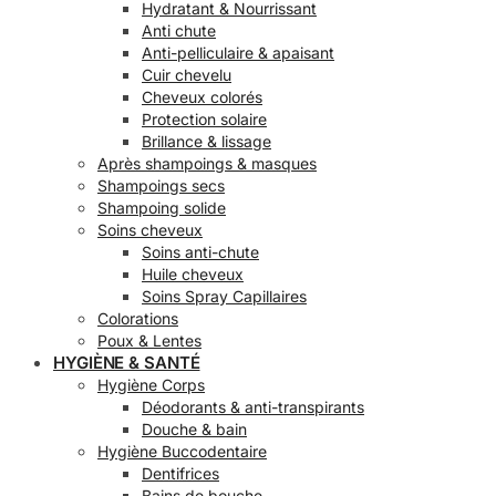
Hydratant & Nourrissant
Anti chute
Anti-pelliculaire & apaisant
Cuir chevelu
Cheveux colorés
Protection solaire
Brillance & lissage
Après shampoings & masques
Shampoings secs
Shampoing solide
Soins cheveux
Soins anti-chute
Huile cheveux
Soins Spray Capillaires
Colorations
Poux & Lentes
HYGIÈNE & SANTÉ
Hygiène Corps
Déodorants & anti-transpirants
Douche & bain
Hygiène Buccodentaire
Dentifrices
Bains de bouche