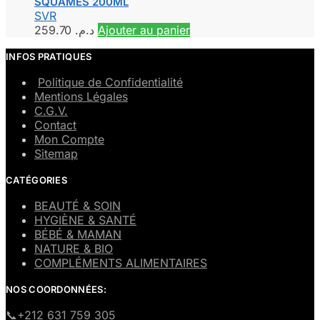
SQUAMES 200ML
SVR
259.70
د.م.
Ajouter au panier
INFOS PRATIQUES
Politique de Confidentialité
Mentions Légales
C.G.V.
Contact
Mon Compte
Sitemap
CATÉGORIES
BEAUTÉ & SOIN
HYGIÈNE & SANTÉ
BÉBÉ & MAMAN
NATURE & BIO
COMPLÉMENTS ALIMENTAIRES
NOS COORDONNÉES:
​📞+212 631 759 305