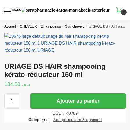
Skip
Skip
to
to
MENU
0
navigation
content
Accueil
/
CHEVEUX
/
Shampoings
/
Cuir chevelu
/
URIAGE DS HAIR shampooing kérato-réducteur 150 ml
URIAGE DS HAIR shampooing
kérato-réducteur 150 ml
134.00
د.م.
quantité
Ajouter au panier
de
URIAGE
UGS :
40787
DS
Catégories :
Anti-pelliculaire & apaisant
HAIR