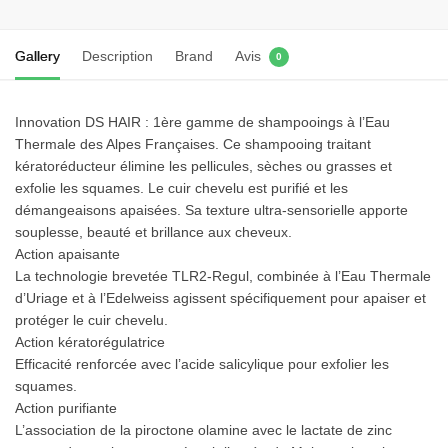
shampooing
kérato-
réducteur
Gallery
Description
Brand
Avis
0
150
ml
Innovation DS HAIR : 1ère gamme de shampooings à l’Eau
Thermale des Alpes Françaises. Ce shampooing traitant
kératoréducteur élimine les pellicules, sèches ou grasses et
exfolie les squames. Le cuir chevelu est purifié et les
démangeaisons apaisées. Sa texture ultra-sensorielle apporte
souplesse, beauté et brillance aux cheveux.
Action apaisante
La technologie brevetée TLR2-Regul, combinée à l’Eau Thermale
d’Uriage et à l’Edelweiss agissent spécifiquement pour apaiser et
protéger le cuir chevelu.
Action kératorégulatrice
Efficacité renforcée avec l’acide salicylique pour exfolier les
squames.
Action purifiante
L’association de la piroctone olamine avec le lactate de zinc