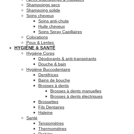
Shampoings secs
Shampoing solide
Soins cheveux
Soins anti-chute
Huile cheveux
Soins Spray Capillaires
Colorations
Poux & Lentes
HYGIÈNE & SANTÉ
Hygiène Corps
Déodorants & anti-transpirants
Douche & bain
Hygiène Buccodentaire
Dentifrices
Bains de bouche
Brosses à dents
Brosses à dents manuelles
Brosses à dents électriques
Brossettes
Fils Dentaires
Haleine
Santé
Tensiomètres
Thermomètres