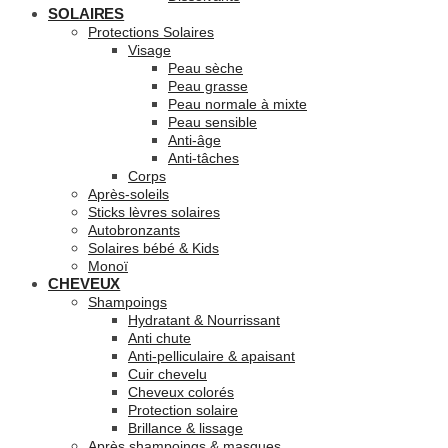
SOLAIRES
Protections Solaires
Visage
Peau sèche
Peau grasse
Peau normale à mixte
Peau sensible
Anti-âge
Anti-tâches
Corps
Après-soleils
Sticks lèvres solaires
Autobronzants
Solaires bébé & Kids
Monoï
CHEVEUX
Shampoings
Hydratant & Nourrissant
Anti chute
Anti-pelliculaire & apaisant
Cuir chevelu
Cheveux colorés
Protection solaire
Brillance & lissage
Après shampoings & masques