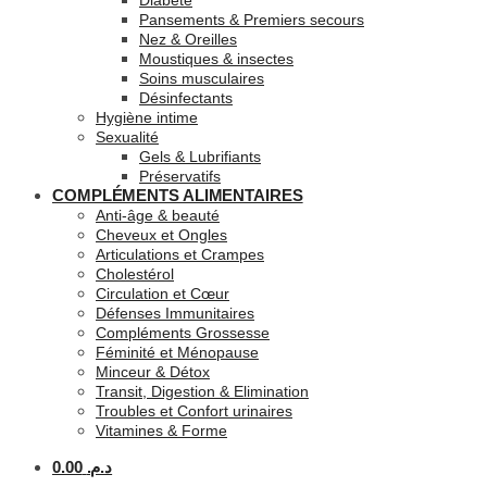
Diabète
Pansements & Premiers secours
Nez & Oreilles
Moustiques & insectes
Soins musculaires
Désinfectants
Hygiène intime
Sexualité
Gels & Lubrifiants
Préservatifs
COMPLÉMENTS ALIMENTAIRES
Anti-âge & beauté
Cheveux et Ongles
Articulations et Crampes
Cholestérol
Circulation et Cœur
Défenses Immunitaires
Compléments Grossesse
Féminité et Ménopause
Minceur & Détox
Transit, Digestion & Elimination
Troubles et Confort urinaires
Vitamines & Forme
0.00
د.م.