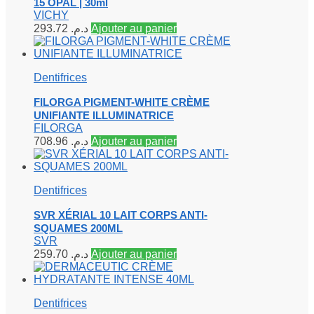
15 OPAL | 30ml
VICHY
293.72
د.م.
Ajouter au panier
Dentifrices
FILORGA PIGMENT-WHITE CRÈME
UNIFIANTE ILLUMINATRICE
FILORGA
708.96
د.م.
Ajouter au panier
Dentifrices
SVR XÉRIAL 10 LAIT CORPS ANTI-
SQUAMES 200ML
SVR
259.70
د.م.
Ajouter au panier
Dentifrices