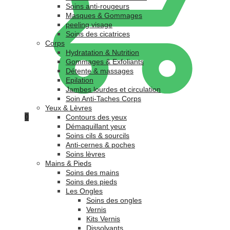
Soins anti-rougeurs
Masques & Gommages
peeling visage
Soins des cicatrices
Corps
Hydratation & Nutrition
Gommages & Exfoliants
Détente & massages
Epilation
Jambes lourdes et circulation
Soin Anti-Taches Corps
Yeux & Lèvres
0
Contours des yeux
Démaquillant yeux
Soins cils & sourcils
Anti-cernes & poches
Soins lèvres
Mains & Pieds
Soins des mains
Soins des pieds
Les Ongles
Soins des ongles
Vernis
Kits Vernis
Dissolvants