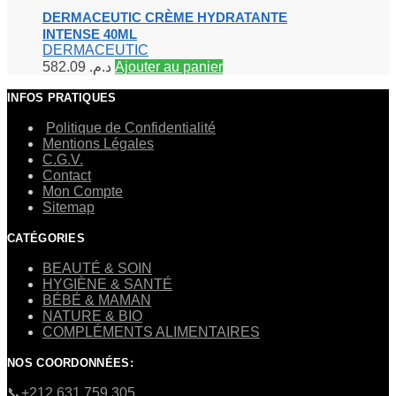
DERMACEUTIC CRÈME HYDRATANTE
INTENSE 40ML
DERMACEUTIC
582.09
د.م.
Ajouter au panier
INFOS PRATIQUES
Politique de Confidentialité
Mentions Légales
C.G.V.
Contact
Mon Compte
Sitemap
CATÉGORIES
BEAUTÉ & SOIN
HYGIÈNE & SANTÉ
BÉBÉ & MAMAN
NATURE & BIO
COMPLÉMENTS ALIMENTAIRES
NOS COORDONNÉES:
​📞+212 631 759 305