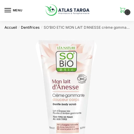
Skip
Skip
to
to
MENU
0
navigation
content
Accueil
Dentifrices
SO’BIO ETIC MON LAIT D’ANESSE crème gommage douceur | 150 ml
/
/