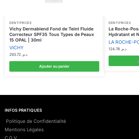
DENTIFRICES
DENTIFRICES
Vichy Dermablend Fond de Teint Fluide
La Roche-Posa
Correcteur SPF35 Tous Types de Peaux
Hydratant et N
15 OPAL | 30ml
LA ROCHE-P
VICHY
124.78
د.م.
293.72
د.م.
Ajouter au panier
INFOS PRATIQUES
Politique de Confidentialité
Mentions Légales
C.G.V.