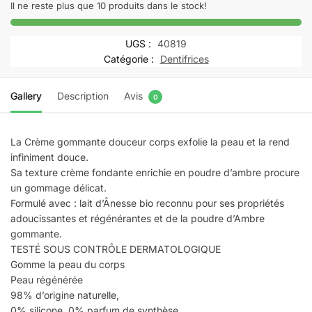
ETIC
Il ne reste plus que 10 produits dans le stock!
MON
LAIT
UGS :
40819
D'ANESSE
Catégorie :
Dentifrices
crème
gommage
Gallery
Description
Avis
0
douceur
|
150
La Crème gommante douceur corps exfolie la peau et la rend
ml
infiniment douce.
Sa texture crème fondante enrichie en poudre d’ambre procure
un gommage délicat.
Formulé avec : lait d’Ânesse bio reconnu pour ses propriétés
adoucissantes et régénérantes et de la poudre d’Ambre
gommante.
TESTÉ SOUS CONTRÔLE DERMATOLOGIQUE
Gomme la peau du corps
Peau régénérée
98% d’origine naturelle,
0% silicone, 0% parfum de synthèse