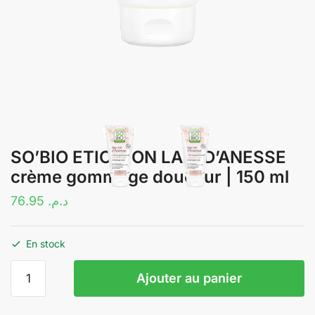
SO’BIO ETIC MON LAIT D’ANESSE
crème gommage douceur | 150 ml
76.95
د.م.
En stock
quantité
Ajouter au panier
de
SO'BIO