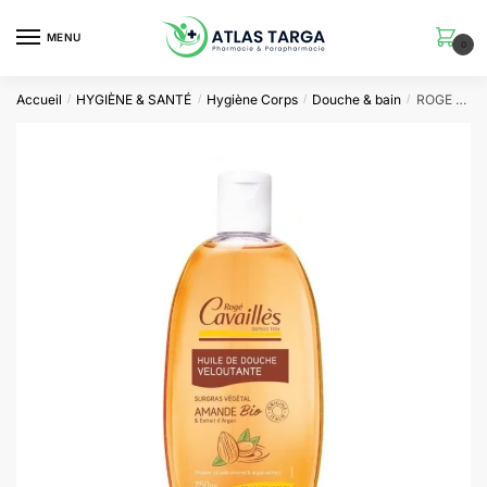
Skip
Skip
to
to
MENU
0
navigation
content
Accueil
HYGIÈNE & SANTÉ
Hygiène Corps
Douche & bain
ROGE CAVAILLES VELOUTANTE huile de douche 750 ml
/
/
/
/