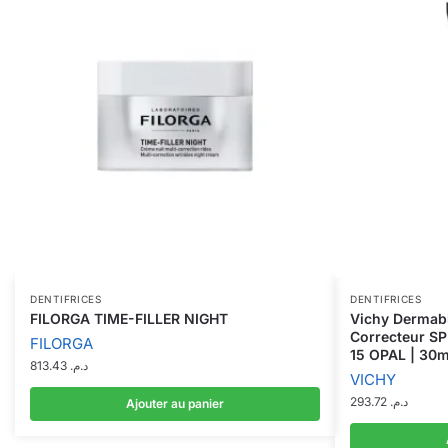
DENTIFRICES
DENTIFRICES
FILORGA TIME-FILLER NIGHT
Vichy Dermabl
Correcteur S
FILORGA
15 OPAL | 30m
813.43
د.م.
VICHY
293.72
د.م.
Ajouter au panier