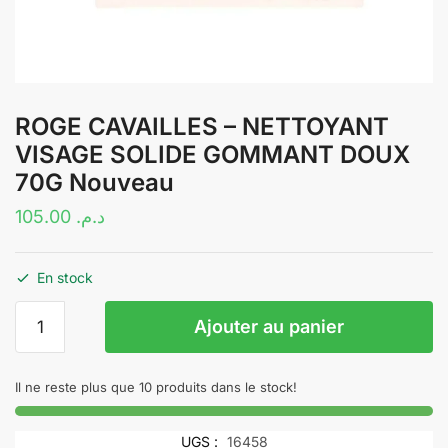
ROGE CAVAILLES – NETTOYANT
VISAGE SOLIDE GOMMANT DOUX
70G Nouveau
105.00
د.م.
En stock
quantité
Ajouter au panier
de
ROGE
CAVAILLES
Il ne reste plus que 10 produits dans le stock!
–
NETTOYANT
UGS :
16458