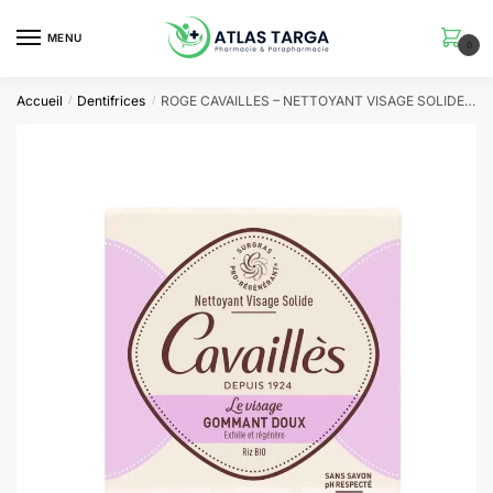
Skip
Skip
to
to
MENU
0
navigation
content
Accueil
Dentifrices
ROGE CAVAILLES – NETTOYANT VISAGE SOLIDE GOMMANT DOUX 70G Nouveau
/
/