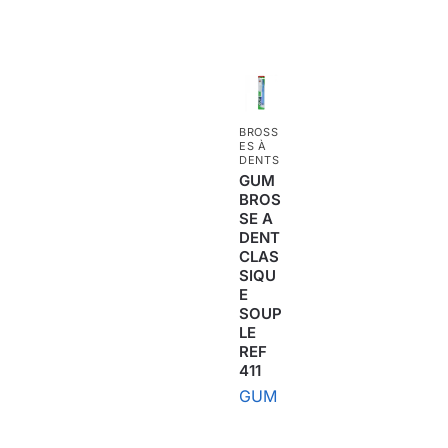
BROSS
ES À
DENTS
GUM
BROS
SE A
DENT
CLAS
SIQU
E
SOUP
LE
REF
411
GUM