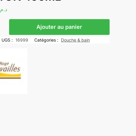
د.م.
Ajouter au panier
UGS :
16999
Catégories :
Douche & bain
LES
AS
E