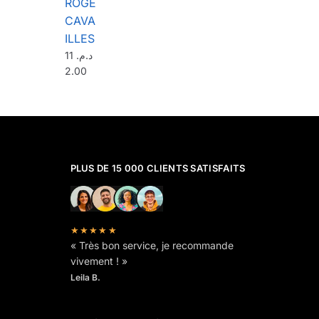
ROGE
CAVA
ILLES
11
د.م.
2.00
PLUS DE 15 000 CLIENTS SATISFAITS
★★★★★
« Très bon service, je recommande
vivement ! »
Leila B.