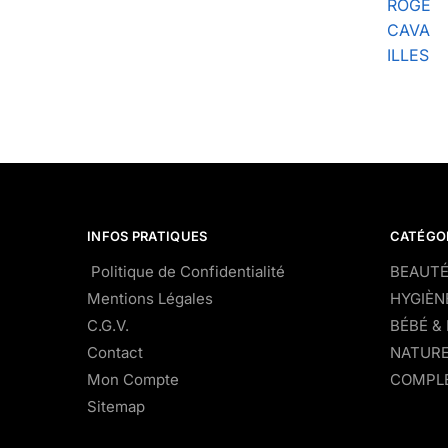
ROGE
CAVA
ILLES
INFOS PRATIQUES
CATÉGO
Politique de Confidentialité
BEAUTÉ
Mentions Légales
HYGIÈN
C.G.V.
BÉBÉ &
Contact
NATURE
Mon Compte
COMPLÉ
Sitemap