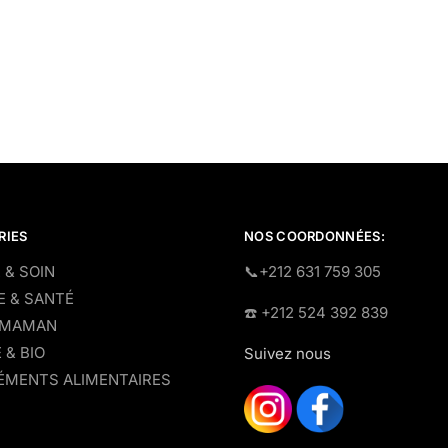
RIES
NOS COORDONNÉES:
 & SOIN
​📞+212 631 759 305
E & SANTÉ
☎️​ +212 524 392 839
 MAMAN
 & BIO
Suivez nous
MENTS ALIMENTAIRES