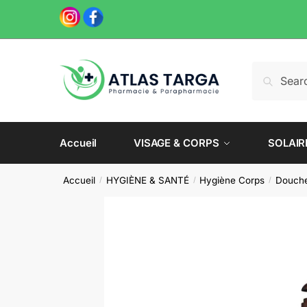
Skip
Skip
to
to
navigation
content
Recherche
Recherch
pour :
Accueil
VISAGE & CORPS
SOLAIR
Accueil
HYGIÈNE & SANTÉ
Hygiène Corps
Douche
/
/
/