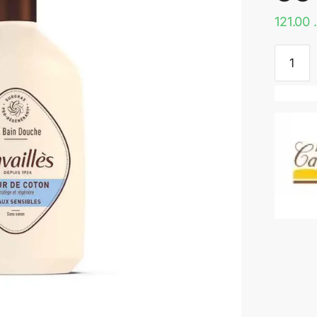
121.00
quantité
de
ROGE
CAVAIL
–
GEL
SURGR
BAIN
DOUCH
FLEUR
COTON
400ML