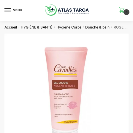
Skip
Skip
to
to
MENU
0
navigation
content
Accueil
HYGIÈNE & SANTÉ
Hygiène Corps
Douche & bain
ROGE CAVAILLES – DOUCHE SURGRAS NOURISSANT NECTAR DE ROSE 200ML
/
/
/
/