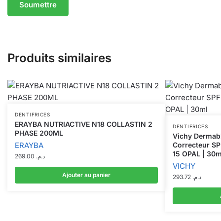
Produits similaires
DENTIFRICES
ERAYBA NUTRIACTIVE N18 COLLASTIN 2
DENTIFRICES
PHASE 200ML
Vichy Dermabl
ERAYBA
Correcteur S
15 OPAL | 30m
269.00
د.م.
VICHY
Ajouter au panier
293.72
د.م.