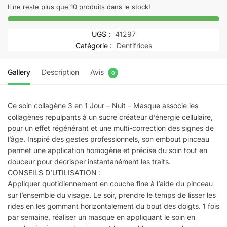
soin
Il ne reste plus que 10 produits dans le stock!
collagène
3
UGS :
41297
en
Catégorie :
Dentifrices
1
Jour
Gallery
Description
Avis
0
-
Nuit
-
Ce soin collagène 3 en 1 Jour – Nuit – Masque associe les
Masque
collagènes repulpants à un sucre créateur d’énergie cellulaire,
50ml
pour un effet régénérant et une multi-correction des signes de
l’âge. Inspiré des gestes professionnels, son embout pinceau
permet une application homogène et précise du soin tout en
douceur pour décrisper instantanément les traits.
CONSEILS D’UTILISATION :
Appliquer quotidiennement en couche fine à l’aide du pinceau
sur l’ensemble du visage. Le soir, prendre le temps de lisser les
rides en les gommant horizontalement du bout des doigts. 1 fois
par semaine, réaliser un masque en appliquant le soin en