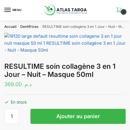
Skip
Skip
to
to
MENU
0
navigation
content
Accueil
Dentifrices
RESULTIME soin collagène 3 en 1 Jour – Nuit – Masque 50ml
/
/
RESULTIME soin collagène 3 en 1
Jour – Nuit – Masque 50ml
369.00
د.م.
En stock
quantité
Ajouter au panier
de
RESULTIME