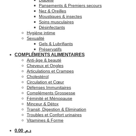
Diabète
Pansements & Premiers secours
Nez & Oreilles
Moustiques & insectes
Soins musculaires
Désinfectants
Hygiène intime
Sexualité
Gels & Lubrifiants
Préservatifs
COMPLÉMENTS ALIMENTAIRES
Anti-âge & beauté
Cheveux et Ongles
Articulations et Crampes
Cholestérol
Circulation et Cœur
Défenses Immunitaires
Compléments Grossesse
Féminité et Ménopause
Minceur & Détox
Transit, Digestion & Elimination
Troubles et Confort urinaires
Vitamines & Forme
0.00
د.م.