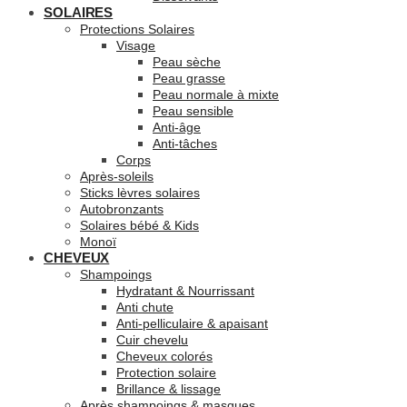
SOLAIRES
Protections Solaires
Visage
Peau sèche
Peau grasse
Peau normale à mixte
Peau sensible
Anti-âge
Anti-tâches
Corps
Après-soleils
Sticks lèvres solaires
Autobronzants
Solaires bébé & Kids
Monoï
CHEVEUX
Shampoings
Hydratant & Nourrissant
Anti chute
Anti-pelliculaire & apaisant
Cuir chevelu
Cheveux colorés
Protection solaire
Brillance & lissage
Après shampoings & masques