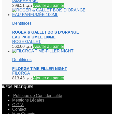
ISISPHARMA
298.51
د.م.
Ajouter au panier
Dentifrices
ROGER & GALLET BOIS D’ORANGE
EAU PARFUMÉE 100ML
ROGE GALLET
560.00
د.م.
Ajouter au panier
Dentifrices
FILORGA TIME-FILLER NIGHT
FILORGA
813.43
د.م.
Ajouter au panier
INFOS PRATIQUES
Politique de Confidentialité
Mentions Légales
C.G.V.
Contact
Mon Compte