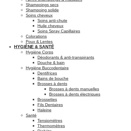
Shampoings secs
Shampoing solide
Soins cheveux
Soins anti-chute
Huile cheveux
Soins Spray Capillaires
Colorations
Poux & Lentes
HYGIÈNE & SANTÉ
Hygiène Corps
Déodorants & anti-transpirants
Douche & bain
Hygiène Buccodentaire
Dentifrices
Bains de bouche
Brosses à dents
Brosses à dents manuelles
Brosses à dents électriques
Brossettes
Fils Dentaires
Haleine
Santé
Tensiomètres
Thermomètres