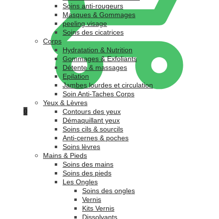
Soins anti-rougeurs
Masques & Gommages
peeling visage
Soins des cicatrices
Corps
Hydratation & Nutrition
Gommages & Exfoliants
Détente & massages
Epilation
Jambes lourdes et circulation
Soin Anti-Taches Corps
Yeux & Lèvres
0
Contours des yeux
Démaquillant yeux
Soins cils & sourcils
Anti-cernes & poches
Soins lèvres
Mains & Pieds
Soins des mains
Soins des pieds
Les Ongles
Soins des ongles
Vernis
Kits Vernis
Dissolvants