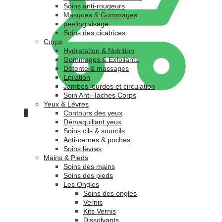
Soins anti-rougeurs
Masques & Gommages
peeling visage
Soins des cicatrices
Corps
Hydratation & Nutrition
Gommages & Exfoliants
Détente & massages
Epilation
Jambes lourdes et circulation
Soin Anti-Taches Corps
Yeux & Lèvres
0
Contours des yeux
Démaquillant yeux
Soins cils & sourcils
Anti-cernes & poches
Soins lèvres
Mains & Pieds
Soins des mains
Soins des pieds
Les Ongles
Soins des ongles
Vernis
Kits Vernis
Dissolvants