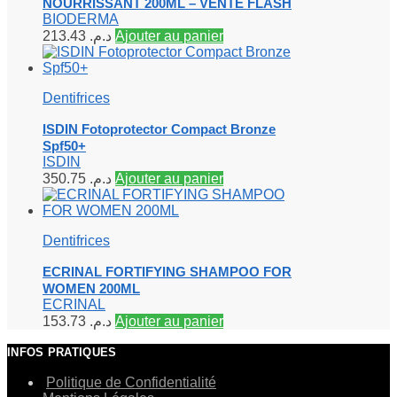
NOURRISSANT 200ML – VENTE FLASH
BIODERMA
213.43
د.م.
Ajouter au panier
Dentifrices
ISDIN Fotoprotector Compact Bronze
Spf50+
ISDIN
350.75
د.م.
Ajouter au panier
Dentifrices
ECRINAL FORTIFYING SHAMPOO FOR
WOMEN 200ML
ECRINAL
153.73
د.م.
Ajouter au panier
INFOS PRATIQUES
Politique de Confidentialité