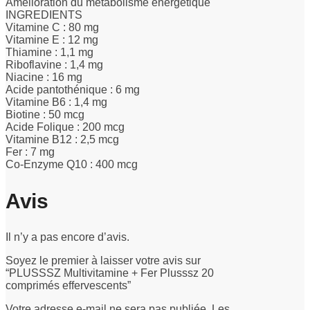
Amélioration du métabolisme énergétique
INGREDIENTS
Vitamine C : 80 mg
Vitamine E : 12 mg
Thiamine : 1,1 mg
Riboflavine : 1,4 mg
Niacine : 16 mg
Acide pantothénique : 6 mg
Vitamine B6 : 1,4 mg
Biotine : 50 mcg
Acide Folique : 200 mcg
Vitamine B12 : 2,5 mcg
Fer : 7 mg
Co-Enzyme Q10 : 400 mcg
Avis
Il n’y a pas encore d’avis.
Soyez le premier à laisser votre avis sur
“PLUSSSZ Multivitamine + Fer Plusssz 20
comprimés effervescents”
Votre adresse e-mail ne sera pas publiée.
Les