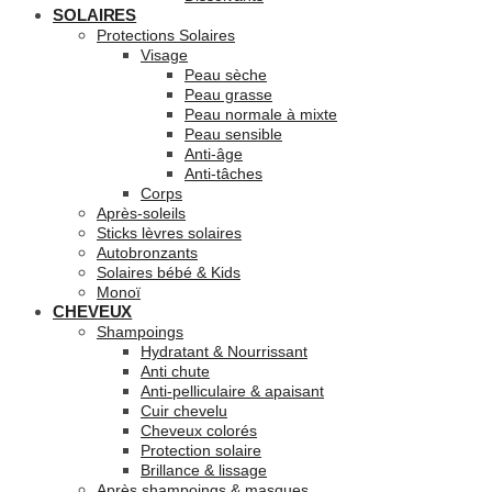
SOLAIRES
Protections Solaires
Visage
Peau sèche
Peau grasse
Peau normale à mixte
Peau sensible
Anti-âge
Anti-tâches
Corps
Après-soleils
Sticks lèvres solaires
Autobronzants
Solaires bébé & Kids
Monoï
CHEVEUX
Shampoings
Hydratant & Nourrissant
Anti chute
Anti-pelliculaire & apaisant
Cuir chevelu
Cheveux colorés
Protection solaire
Brillance & lissage
Après shampoings & masques