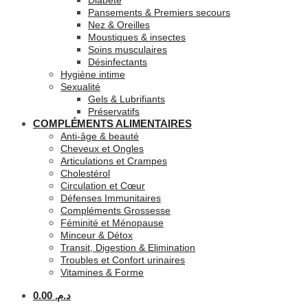
Diabète
Pansements & Premiers secours
Nez & Oreilles
Moustiques & insectes
Soins musculaires
Désinfectants
Hygiène intime
Sexualité
Gels & Lubrifiants
Préservatifs
COMPLÉMENTS ALIMENTAIRES
Anti-âge & beauté
Cheveux et Ongles
Articulations et Crampes
Cholestérol
Circulation et Cœur
Défenses Immunitaires
Compléments Grossesse
Féminité et Ménopause
Minceur & Détox
Transit, Digestion & Elimination
Troubles et Confort urinaires
Vitamines & Forme
0.00
د.م.