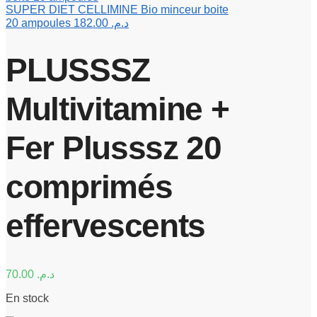
SUPER DIET CELLIMINE Bio minceur boite
20 ampoules
182.00
د.م.
PLUSSSZ
Multivitamine +
Fer Plusssz 20
comprimés
effervescents
70.00
د.م.
En stock