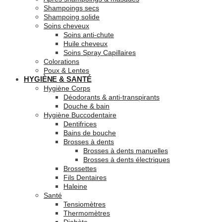
Shampoings secs
Shampoing solide
Soins cheveux
Soins anti-chute
Huile cheveux
Soins Spray Capillaires
Colorations
Poux & Lentes
HYGIÈNE & SANTÉ
Hygiène Corps
Déodorants & anti-transpirants
Douche & bain
Hygiène Buccodentaire
Dentifrices
Bains de bouche
Brosses à dents
Brosses à dents manuelles
Brosses à dents électriques
Brossettes
Fils Dentaires
Haleine
Santé
Tensiomètres
Thermomètres