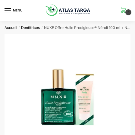
Skip
Skip
to
to
MENU
0
navigation
content
Accueil
Dentifrices
NUXE Offre Huile Prodigieuse® Néroli 100 ml + Nuxe Rêve de Thé Gommage 30 ml OFFERT
/
/