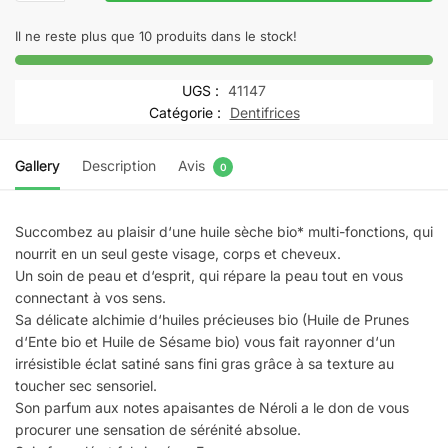
NUXE
Offre
Il ne reste plus que 10 produits dans le stock!
Huile
Prodigieuse®
UGS :
41147
Néroli
Catégorie :
Dentifrices
100
ml
Gallery
Description
Avis
0
+
Nuxe
Rêve
Succombez au plaisir d‘une huile sèche bio* multi-fonctions, qui
de
nourrit en un seul geste visage, corps et cheveux.
Thé
Un soin de peau et d‘esprit, qui répare la peau tout en vous
Gommage
connectant à vos sens.
30
Sa délicate alchimie d‘huiles précieuses bio (Huile de Prunes
d‘Ente bio et Huile de Sésame bio) vous fait rayonner d‘un
ml
irrésistible éclat satiné sans fini gras grâce à sa texture au
OFFERT
toucher sec sensoriel.
Son parfum aux notes apaisantes de Néroli a le don de vous
procurer une sensation de sérénité absolue.