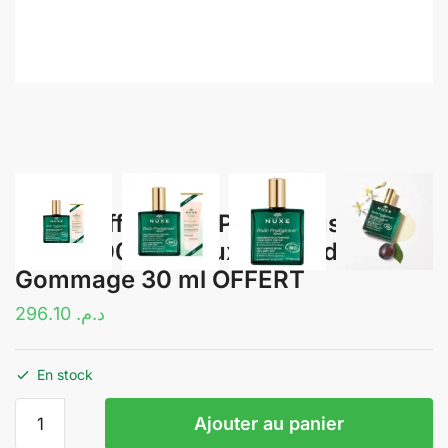
NUXE Offre Huile Prodigieuse®
Néroli 100 ml + Nuxe Rêve de Thé
Gommage 30 ml OFFERT
296.10
د.م.
En stock
quantité
Ajouter au panier
de