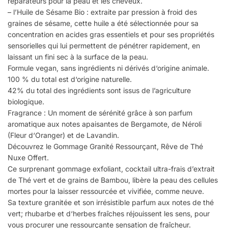
réparateurs pour la peau et les cheveux.
– l’Huile de Sésame Bio : extraite par pression à froid des
graines de sésame, cette huile a été sélectionnée pour sa
concentration en acides gras essentiels et pour ses propriétés
sensorielles qui lui permettent de pénétrer rapidement, en
laissant un fini sec à la surface de la peau.
Formule vegan, sans ingrédients ni dérivés d‘origine animale.
100 % du total est d‘origine naturelle.
42% du total des ingrédients sont issus de l’agriculture
biologique.
Fragrance : Un moment de sérénité grâce à son parfum
aromatique aux notes apaisantes de Bergamote, de Néroli
(Fleur d‘Oranger) et de Lavandin.
Découvrez le Gommage Granité Ressourçant, Rêve de Thé
Nuxe Offert.
Ce surprenant gommage exfoliant, cocktail ultra-frais d’extrait
de Thé vert et de grains de Bambou, libère la peau des cellules
mortes pour la laisser ressourcée et vivifiée, comme neuve.
Sa texture granitée et son irrésistible parfum aux notes de thé
vert; rhubarbe et d‘herbes fraîches réjouissent les sens, pour
vous procurer une ressourçante sensation de fraîcheur.