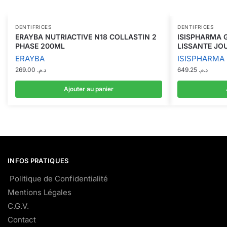
DENTIFRICES
DENTIFRICES
ERAYBA NUTRIACTIVE N18 COLLASTIN 2
ISISPHARMA 
PHASE 200ML
LISSANTE JO
ERAYBA
ISISPHARMA
269.00
د.م.
649.25
د.م.
Ajouter au panier
INFOS PRATIQUES
Politique de Confidentialité
Mentions Légales
C.G.V.
Contact