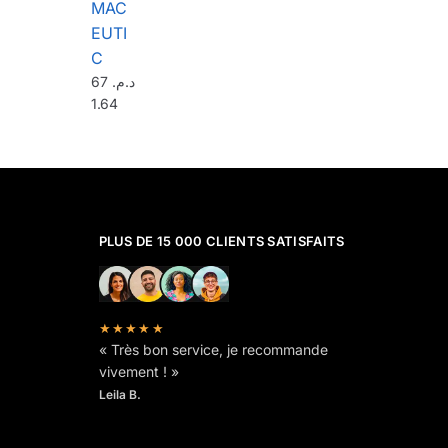
MAC
EUTI
C
67
د.م.
1.64
PLUS DE 15 000 CLIENTS SATISFAITS
★★★★★
« Très bon service, je recommande
vivement ! »
Leila B.