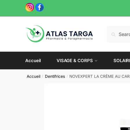
Skip
Skip
to
to
navigation
content
Recherche
Recherch
pour :
Accueil
VISAGE & CORPS
SOLAIR
Accueil
Dentifrices
NOVEXPERT LA CRÈME AU CAR
/
/