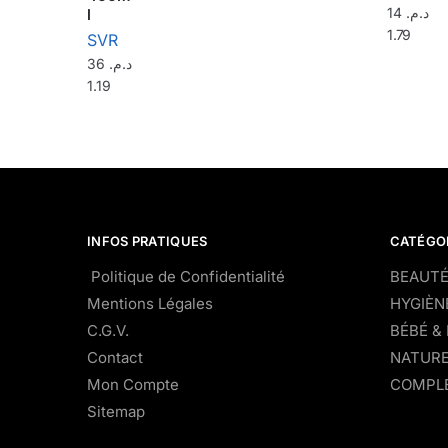
14
د.م.
l
1.79
SVR
36
د.م.
1.19
INFOS PRATIQUES
CATÉGO
Politique de Confidentialité
BEAUTÉ
Mentions Légales
HYGIÈN
C.G.V.
BÉBÉ &
Contact
NATURE
Mon Compte
COMPLÉ
Sitemap