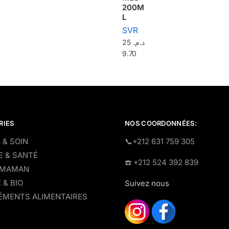
200M
L
SVR
25
د.م.
9.70
RIES
NOS COORDONNÉES:
 & SOIN
​📞+212 631 759 305
E & SANTÉ
☎️​ +212 524 392 839
 MAMAN
 & BIO
Suivez nous
MENTS ALIMENTAIRES