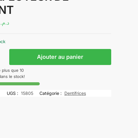
INT
1
د.م.
ock
Ajouter au panier
PERT
e plus que 10
dans le stock!
UGS :
15805
Catégorie :
Dentifrices
EL
CTEUR