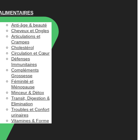
ALIMENTAIRES
Anti-âge & beauté
Cheveux et Ongles
Articulations et
Crampes
Cholestérol
Circulation et Cœur
Défenses
Immunitaires
Compléments
Grossesse
Féminité et
Ménopause
Minceur & Détox
Transit, Digestion &
Elimination
Troubles et Confort
urinaires
Vitamines & Forme