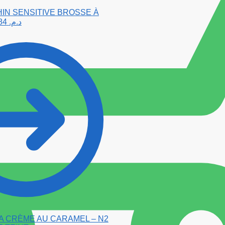
IN SENSITIVE BROSSE À
32.84
د.م.