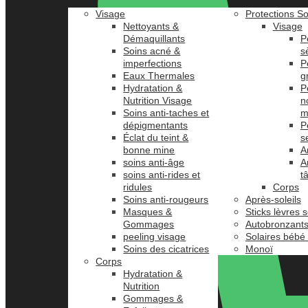
Visage
Protections So
Nettoyants &
Visage
Démaquillants
P
Soins acné &
s
imperfections
P
Eaux Thermales
g
Hydratation &
P
Nutrition Visage
n
Soins anti-taches et
m
dépigmentants
P
Éclat du teint &
s
bonne mine
A
soins anti-âge
A
soins anti-rides et
t
ridules
Corps
Soins anti-rougeurs
Après-soleils
Masques &
Sticks lèvres s
Gommages
Autobronzant
peeling visage
Solaires bébé
Soins des cicatrices
Monoï
Corps
Hydratation &
Nutrition
Gommages &