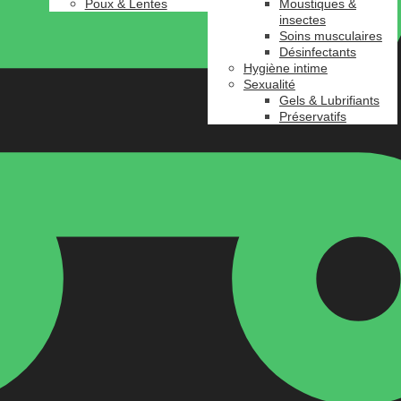
Poux & Lentes
Moustiques &
insectes
Soins musculaires
Désinfectants
Hygiène intime
Sexualité
Gels & Lubrifiants
Préservatifs