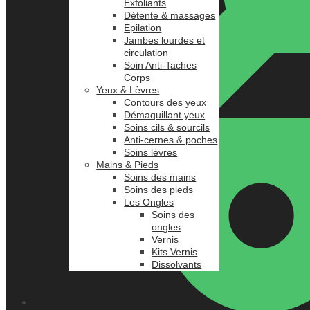
Exfoliants
Détente & massages
Epilation
Jambes lourdes et
circulation
Soin Anti-Taches
Corps
Yeux & Lèvres
Contours des yeux
Démaquillant yeux
Soins cils & sourcils
Anti-cernes & poches
Soins lèvres
Mains & Pieds
Soins des mains
Soins des pieds
Les Ongles
Soins des
ongles
Vernis
Kits Vernis
Dissolvants
0.00
د.م.