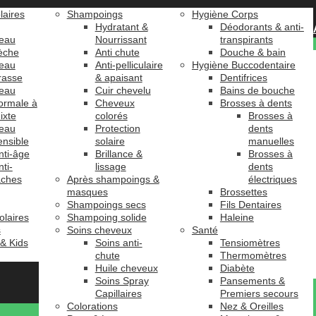
laires
Shampoings
Hygiène Corps
Hydratant &
Déodorants & anti-
eau
Nourrissant
transpirants
èche
Anti chute
Douche & bain
eau
Anti-pelliculaire
Hygiène Buccodentaire
rasse
& apaisant
Dentifrices
eau
Cuir chevelu
Bains de bouche
ormale à
Cheveux
Brosses à dents
ixte
colorés
Brosses à
eau
Protection
dents
ensible
solaire
manuelles
nti-âge
Brillance &
Brosses à
nti-
lissage
dents
âches
Après shampoings &
électriques
masques
Brossettes
Shampoings secs
Fils Dentaires
olaires
Shampoing solide
Haleine
s
Soins cheveux
Santé
 & Kids
Soins anti-
Tensiomètres
chute
Thermomètres
Huile cheveux
Diabète
Soins Spray
Pansements &
Capillaires
Premiers secours
Colorations
Nez & Oreilles