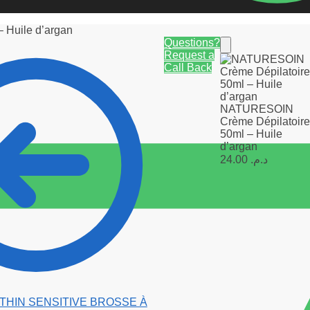
 Huile d’argan
Questions?
Request a
Call Back
NATURESOIN
Crème Dépilatoir
50ml – Huile
d’argan
24.00
د.م.