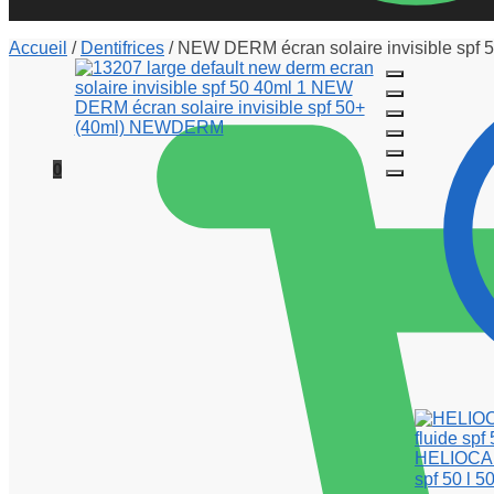
Accueil
/
Dentifrices
/
NEW DERM écran solaire invisible spf 5
0
HELIOCAR
spf 50 l 5