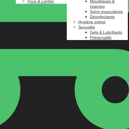
Poux & Lentes
Moustiques &
insectes
Soins musculaires
Désinfectants
Hygiène intime
Sexualité
Gels & Lubrifiants
Préservatifs