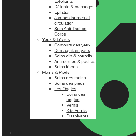
Exfoliants
Détente & massages
Epilation
Jambes lourdes et
circulation
Soin Anti-Taches
Corps
Yeux & Lèvres
Contours des yeux
Démaquillant yeux
Soins cils & sourcils
Anti-cernes & poches
Soins lèvres
Mains & Pieds
Soins des mains
Soins des pieds
Les Ongles
Soins des
ongles
Vernis
Kits Vernis
Dissolvants
0.00
د.م.