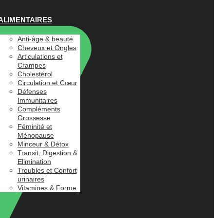
ALIMENTAIRES
Anti-âge & beauté
Cheveux et Ongles
Articulations et
Crampes
Cholestérol
Circulation et Cœur
Défenses
Immunitaires
Compléments
Grossesse
Féminité et
Ménopause
Minceur & Détox
Transit, Digestion &
Elimination
Troubles et Confort
urinaires
Vitamines & Forme