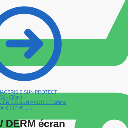
ERIS S SUN PROTECT crème
50ml)
117.00
د.م.
 DERM écran