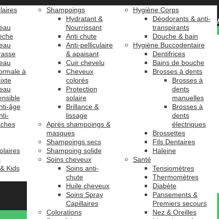
laires
Shampoings
Hygiène Corps
Hydratant &
Déodorants & anti-
eau
Nourrissant
transpirants
èche
Anti chute
Douche & bain
eau
Anti-pelliculaire
Hygiène Buccodentaire
rasse
& apaisant
Dentifrices
eau
Cuir chevelu
Bains de bouche
ormale à
Cheveux
Brosses à dents
ixte
colorés
Brosses à
eau
Protection
dents
ensible
solaire
manuelles
nti-âge
Brillance &
Brosses à
nti-
lissage
dents
âches
Après shampoings &
électriques
masques
Brossettes
Shampoings secs
Fils Dentaires
olaires
Shampoing solide
Haleine
s
Soins cheveux
Santé
 & Kids
Soins anti-
Tensiomètres
chute
Thermomètres
Huile cheveux
Diabète
Soins Spray
Pansements &
Capillaires
Premiers secours
Colorations
Nez & Oreilles