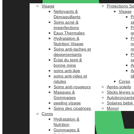
Visage
Protections So
Nettoyants &
Visage
Démaquillants
P
Soins acné &
s
imperfections
P
Eaux Thermales
g
Hydratation &
P
Nutrition Visage
n
Soins anti-taches et
m
dépigmentants
P
Éclat du teint &
s
bonne mine
A
soins anti-âge
A
soins anti-rides et
t
ridules
Corps
Soins anti-rougeurs
Après-soleils
Masques &
Sticks lèvres s
Gommages
Autobronzant
peeling visage
Solaires bébé
Soins des cicatrices
Monoï
Corps
Hydratation &
Nutrition
Gommages &