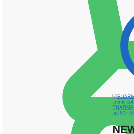
PHARMAC
spf 50+ (
NEW