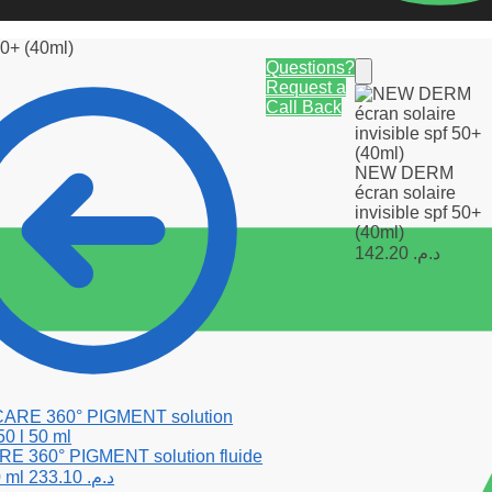
0+ (40ml)
Questions?
Request a
Call Back
NEW DERM
écran solaire
invisible spf 50+
(40ml)
142.20
د.م.
E 360° PIGMENT solution fluide
0 ml
233.10
د.م.