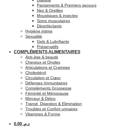
Diabète
Pansements & Premiers secours
Nez & Oreilles
Moustiques & insectes
Soins musculaires
Désinfectants
Hygiène intime
Sexualité
Gels & Lubrifiants
Préservatifs
COMPLÉMENTS ALIMENTAIRES
Anti-âge & beauté
Cheveux et Ongles
Articulations et Crampes
Cholestérol
Circulation et Cœur
Défenses Immunitaires
Compléments Grossesse
Féminité et Ménopause
Minceur & Détox
Transit, Digestion & Elimination
Troubles et Confort urinaires
Vitamines & Forme
0.00
د.م.