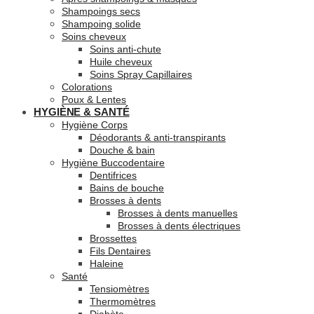
Shampoings secs
Shampoing solide
Soins cheveux
Soins anti-chute
Huile cheveux
Soins Spray Capillaires
Colorations
Poux & Lentes
HYGIÈNE & SANTÉ
Hygiène Corps
Déodorants & anti-transpirants
Douche & bain
Hygiène Buccodentaire
Dentifrices
Bains de bouche
Brosses à dents
Brosses à dents manuelles
Brosses à dents électriques
Brossettes
Fils Dentaires
Haleine
Santé
Tensiomètres
Thermomètres