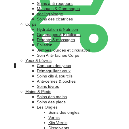
Soins anti-rougeurs
Masques & Gommages
peeling visage
Soins des cicatrices
Corps
Hydratation & Nutrition
Gommages & Exfoliants
Détente & massages
Epilation
Jambes lourdes et circulation
Soin Anti-Taches Corps
Yeux & Lèvres
0
Contours des yeux
Démaquillant yeux
Soins cils & sourcils
Anti-cernes & poches
Soins lèvres
Mains & Pieds
Soins des mains
Soins des pieds
Les Ongles
Soins des ongles
Vernis
Kits Vernis
Dissolvants