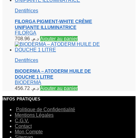
Dentifrices
FILORGA PIGMENT-WHITE CRÈME
UNIFIANTE ILLUMINATRICE
FILORGA
708.96
د.م.
Ajouter au panier
Dentifrices
BIODERMA – ATODERM HUILE DE
DOUCHE 1 LITRE
BIODERMA
456.72
د.م.
Ajouter au panier
INFOS PRATIQUES
Politique de Confidentialité
Mentions Légales
C.G.V.
Contact
Mon Compte
Sitemap