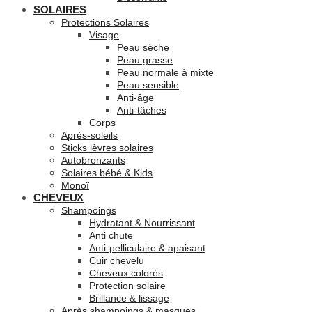
SOLAIRES
Protections Solaires
Visage
Peau sèche
Peau grasse
Peau normale à mixte
Peau sensible
Anti-âge
Anti-tâches
Corps
Après-soleils
Sticks lèvres solaires
Autobronzants
Solaires bébé & Kids
Monoï
CHEVEUX
Shampoings
Hydratant & Nourrissant
Anti chute
Anti-pelliculaire & apaisant
Cuir chevelu
Cheveux colorés
Protection solaire
Brillance & lissage
Après shampoings & masques