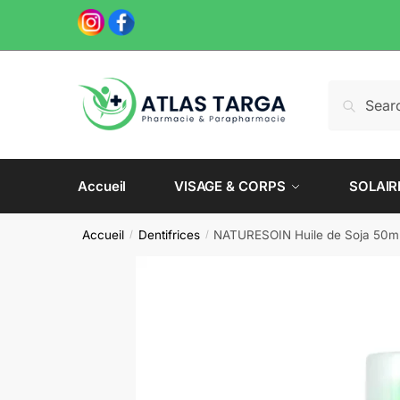
Skip
Skip
to
to
navigation
content
Recherche
Recherch
pour :
Accueil
VISAGE & CORPS
SOLAIR
Accueil
Dentifrices
NATURESOIN Huile de Soja 50m
/
/