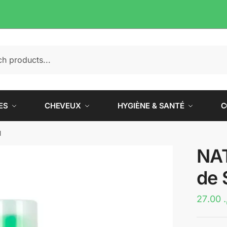
e
ES
CHEVEUX
HYGIÈNE & SANTÉ
C
l
NA
de 
27.00