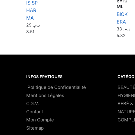
6*10
ISISP
ML
HAR
BIOK
MA
ERA
29
د.م.
33
د.م.
8.51
5.82
INFOS PRATIQUES
CATÉGO
Politique de Confidentialité
BEAUTÉ
Mentions Légales
HYGIÈN
C.G.V.
BÉBÉ &
Contact
NATURE
Mon Compte
COMPLÉ
Sitemap