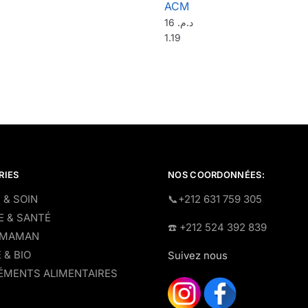
ACM
16
د.م.
1.19
RIES
NOS COORDONNÉES:
 & SOIN
​📞+212 631 759 305
E & SANTÉ
☎️​ +212 524 392 839
 MAMAN
 & BIO
Suivez nous
MENTS ALIMENTAIRES