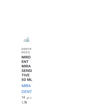
DENTIF
RICES
MIRD
ENT
MIRA
SENSI
TIVE
50 ML
MIRA
DENT
14
د.م.
1.79