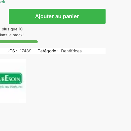
ock
Ajouter au panier
SOIN
e plus que 10
dans le stock!
UGS :
17489
Catégorie :
Dentifrices