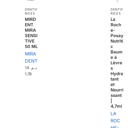
DENTIF
DENTIF
RICES
RICES
MIRD
La
ENT
Roch
MIRA
e-
SENSI
Posay
TIVE
Nutriti
50 ML
c
Baum
MIRA
e à
DENT
Lèvre
14
د.م.
s
Hydra
1.79
tant
et
Nourri
ssant
|
4,7ml
LA
ROC
HE-