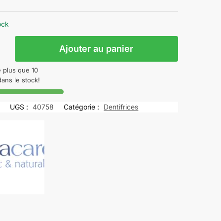
ock
Ajouter au panier
CARE
e plus que 10
s
dans le stock!
UGS :
40758
Catégorie :
Dentifrices
que
s