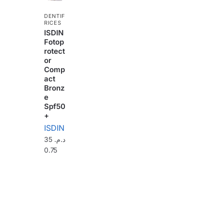
DENTIF
RICES
ISDIN
Fotop
rotect
or
Comp
act
Bronz
e
Spf50
+
ISDIN
35
د.م.
0.75