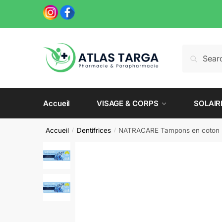
Skip
Skip
to
to
navigation
content
Recherche
Recherch
pour :
Accueil
VISAGE & CORPS
SOLAIR
Accueil
Dentifrices
NATRACARE Tampons en coton bi
/
/