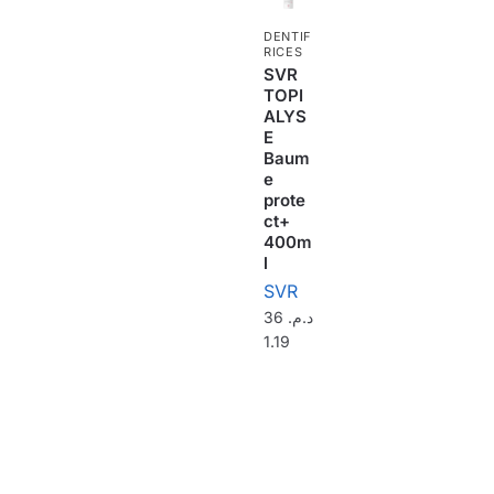
DENTIF
RICES
SVR
TOPI
ALYS
E
Baum
e
prote
ct+
400m
l
SVR
36
د.م.
1.19