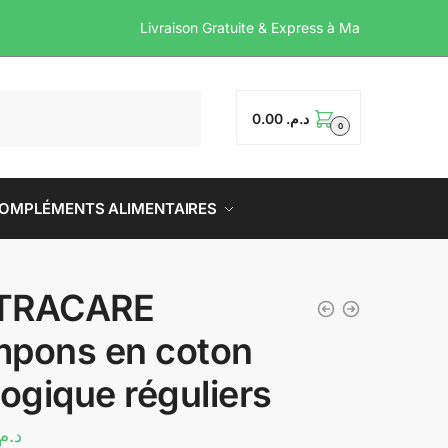
Livraison Gratuite & Express
0.00
د.م.
0
OMPLÉMENTS ALIMENTAIRES
TRACARE
pons en coton
logique réguliers
د.م.