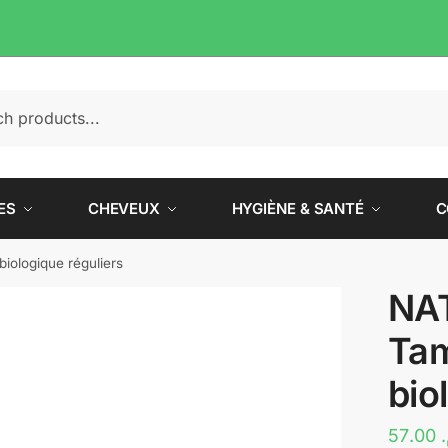
e
ES
CHEVEUX
HYGIÈNE & SANTÉ
C
ologique réguliers
NA
Tam
bio
57.00