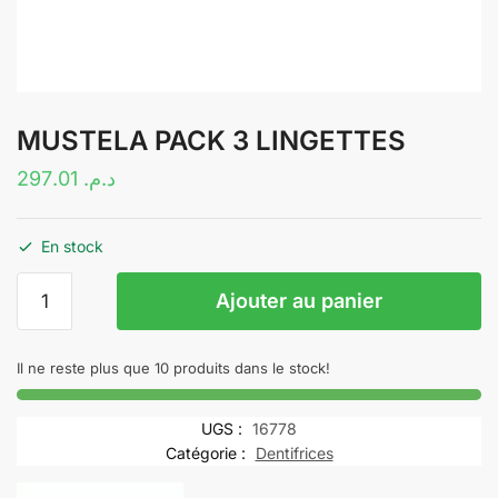
MUSTELA PACK 3 LINGETTES
297.01
د.م.
En stock
quantité
Ajouter au panier
de
MUSTELA
PACK
Il ne reste plus que 10 produits dans le stock!
3
LINGETTES
UGS :
16778
Catégorie :
Dentifrices