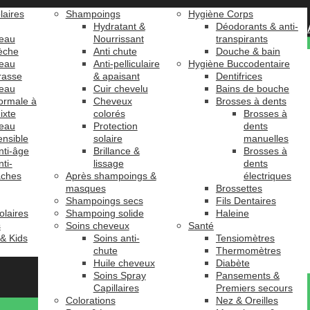
laires
Shampoings
Hygiène Corps
Hydratant &
Déodorants & anti-
eau
Nourrissant
transpirants
èche
Anti chute
Douche & bain
eau
Anti-pelliculaire
Hygiène Buccodentaire
rasse
& apaisant
Dentifrices
eau
Cuir chevelu
Bains de bouche
ormale à
Cheveux
Brosses à dents
ixte
colorés
Brosses à
eau
Protection
dents
ensible
solaire
manuelles
nti-âge
Brillance &
Brosses à
nti-
lissage
dents
âches
Après shampoings &
électriques
masques
Brossettes
Shampoings secs
Fils Dentaires
olaires
Shampoing solide
Haleine
s
Soins cheveux
Santé
 & Kids
Soins anti-
Tensiomètres
chute
Thermomètres
Huile cheveux
Diabète
Soins Spray
Pansements &
Capillaires
Premiers secours
Colorations
Nez & Oreilles