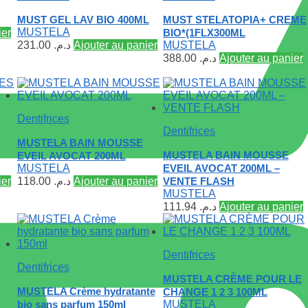
MUST GEL LAV BIO 400ML
MUST STELATOPIA+ CREME
MUSTELA
ier
BIO*(1FLX300ML
231.00
د.م.
Ajouter au panier
MUSTELA
388.00
د.م.
Ajouter au panier
Dentifrices
Dentifrices
MUSTELA BAIN MOUSSE
MUSTELA BAIN MOUSSE
EVEIL AVOCAT 200ML
MUSTELA
EVEIL AVOCAT 200ML –
ier
118.00
د.م.
Ajouter au panier
VENTE FLASH
MUSTELA
111.94
د.م.
Ajouter au panier
Dentifrices
Dentifrices
MUSTELA CRÈME POUR LE
MUSTELA Crème hydratante
CHANGE 1 2 3 100ML
bio sans parfum 150ml
MUSTELA