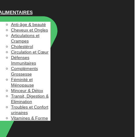
ALIMENTAIRES
Anti-âge & beauté
Cheveux et Ongles
Articulations et
Crampes
Cholestérol
Circulation et Cœur
Défenses
Immunitaires
Compléments
Grossesse
Féminité et
Ménopause
Minceur & Détox
Transit, Digestion &
Elimination
Troubles et Confort
urinaires
Vitamines & Forme