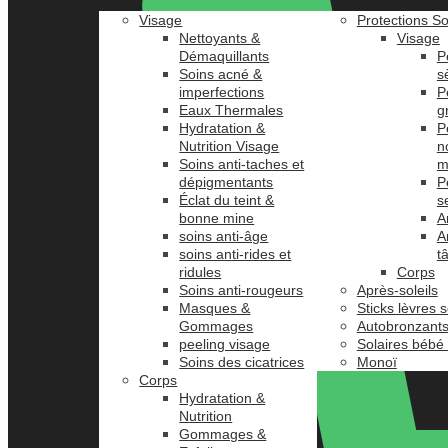
Visage
Protections So
Nettoyants &
Visage
Démaquillants
P
Soins acné &
s
imperfections
P
Eaux Thermales
g
Hydratation &
P
Nutrition Visage
n
Soins anti-taches et
m
dépigmentants
P
Éclat du teint &
s
bonne mine
A
soins anti-âge
A
soins anti-rides et
t
ridules
Corps
Soins anti-rougeurs
Après-soleils
Masques &
Sticks lèvres s
Gommages
Autobronzant
peeling visage
Solaires bébé
Soins des cicatrices
Monoï
Corps
Hydratation &
Nutrition
Gommages &