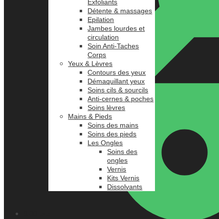
Exfoliants
Détente & massages
Epilation
Jambes lourdes et
circulation
Soin Anti-Taches
Corps
Yeux & Lèvres
Contours des yeux
Démaquillant yeux
Soins cils & sourcils
Anti-cernes & poches
Soins lèvres
Mains & Pieds
Soins des mains
Soins des pieds
Les Ongles
Soins des
ongles
Vernis
Kits Vernis
Dissolvants
0.00
د.م.