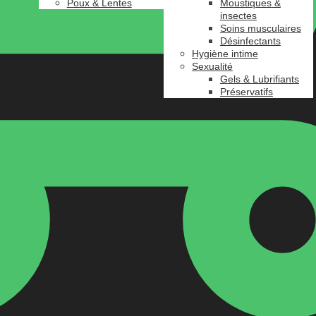
Poux & Lentes
Moustiques &
insectes
Soins musculaires
Désinfectants
Hygiène intime
Sexualité
Gels & Lubrifiants
Préservatifs