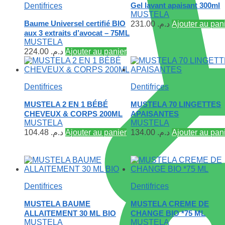
Gel lavant apaisant 300ml
Dentifrices
MUSTELA
Baume Universel certifié BIO
231.00
د.م.
Ajouter au pan
aux 3 extraits d’avocat – 75ML
MUSTELA
224.00
د.م.
Ajouter au panier
Dentifrices
Dentifrices
MUSTELA 2 EN 1 BÉBÉ
MUSTELA 70 LINGETTES
CHEVEUX & CORPS 200ML
APAISANTES
MUSTELA
MUSTELA
104.48
د.م.
Ajouter au panier
134.00
د.م.
Ajouter au pan
Dentifrices
Dentifrices
MUSTELA BAUME
MUSTELA CREME DE
ALLAITEMENT 30 ML BIO
CHANGE BIO *75 ML
MUSTELA
MUSTELA