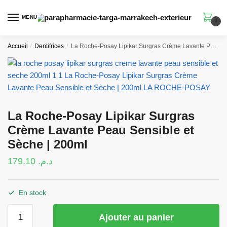
Skip
Skip
to
to
MENU
0
navigation
content
Accueil
/
Dentifrices
/
La Roche-Posay Lipikar Surgras Crème Lavante Peau Sensible et Sèche | 200ml
La Roche-Posay Lipikar Surgras
Crème Lavante Peau Sensible et
Sèche | 200ml
179.10
د.م.
En stock
quantité
Ajouter au panier
de