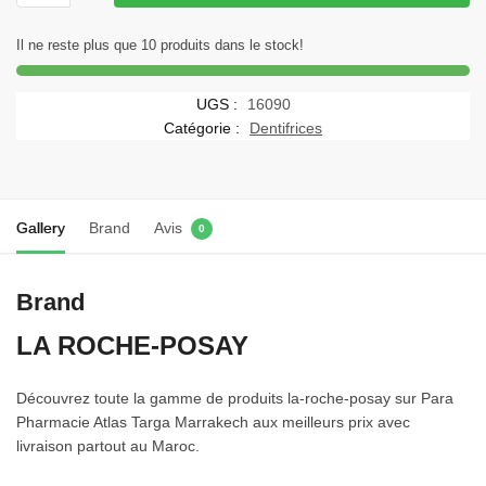
La
Roche-
Il ne reste plus que 10 produits dans le stock!
Posay
Lipikar
UGS :
16090
Surgras
Catégorie :
Dentifrices
Crème
Lavante
Peau
Sensible
Gallery
Brand
Avis
0
et
Sèche
Brand
|
200ml
LA ROCHE-POSAY
Découvrez toute la gamme de produits la-roche-posay sur Para
Pharmacie Atlas Targa Marrakech aux meilleurs prix avec
livraison partout au Maroc.